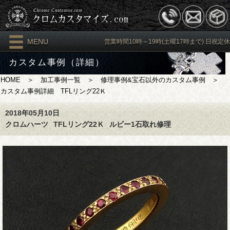
MENU
営業時間10時～19時(土曜17時まで) 日祝定休
カスタム事例（詳細）
HOME
＞
加工事例一覧
＞
修理事例&宝石以外のカスタム事例
＞
カスタム事例詳細 TFLリング22Ｋ
2018年05月10日
クロムハーツ
TFLリング22Ｋ
ルビー1石取れ修理