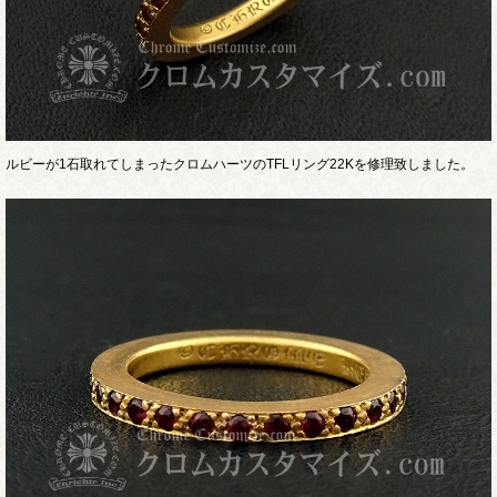
ルビーが1石取れてしまったクロムハーツのTFLリング22Kを修理致しました。