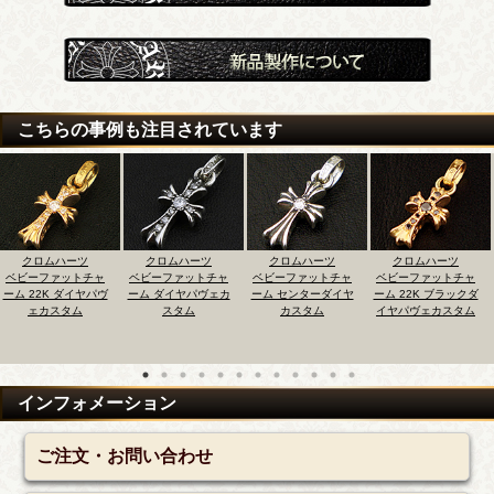
こちらの事例も注目されています
ーツ
クロムハーツ
クロムハーツ
クロムハーツ
クロムハ
ットチャ
ベビーファットチャ
ベビーファットチャ
ベビーファットチャ
ベビーファ
ダイヤパヴ
ーム ダイヤパヴェカ
ーム センターダイヤ
ーム 22K ブラックダ
ーム（新タイ
タム
スタム
カスタム
イヤパヴェカスタム
ヴェダイヤ
インフォメーション
ご注文・お問い合わせ