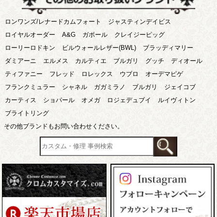
ロンワンズ/レナードカムフォート
ジャスティンデイビス
ロイヤルオーダー
A&G
ガボール
クレイジーピッグ
ローリーロドキン
ビルウォールレザー(BWL)
ブラッディマリー
ダミアーニ
エルメス
カルティエ
ブルガリ
グッチ
ディオール
ティファニー
フレッド
ロレックス
ウブロ
オーデマピゲ
フランクミュラー
シャネル
ガガミラノ
ブルガリ
ジェイコブ
カーティス
ショパール
オメガ
ロジェデュブイ
ルイヴィトン
ブライトリング
その他ブランドもお問い合わせください。