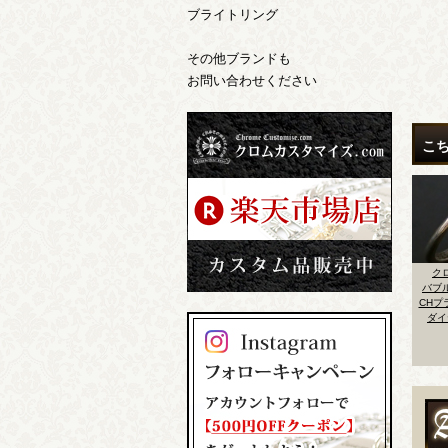
ブライトリング
その他ブランドも
お問い合わせください
こ
クロムハーツ
クロムハーツ
クロムハーツ
ク
バ
バブルガムリング3ス
バブルガムリング3ス
バブルガムリング
バブル
ター 3ルビーカスタ
ター 3ダイヤカスタ
CHプラス センター
ラミッ
ム
ム
ダイヤカスタム
パヴェ