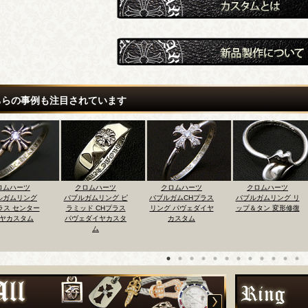
ちらの事例も注目されています
ロムハーツ
クロムハーツ
クロムハーツ
クロムハーツ
ガムリング ピ
バブルガムCHプラス
バブルガムリング リ
バブルガムCHクロス
ド CHプラス
リング パヴェダイヤ
ップ＆タン 変形修復
リング22K センター
ダイヤカスタ
カスタム
エメラルドカスタム
ム