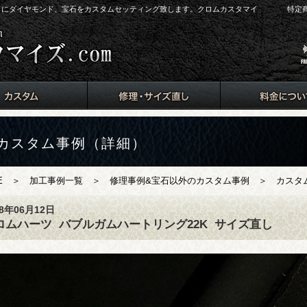
arts）にダイヤモンド、宝石をカスタムセッティング致します。クロムカスタマイ
特定
カスタム事例（詳細）
E
＞
加工事例一覧
＞
修理事例&宝石以外のカスタム事例
＞ カスタム
18年06月12日
ロムハーツ
バブルガムハートリング22K
サイズ直し