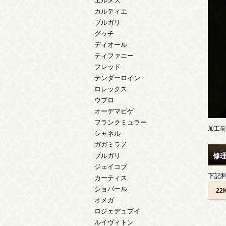
エルメス
カルティエ
ブルガリ
グッチ
ディオール
ティファニー
フレッド
テンダーロイン
ロレックス
ウブロ
オーデマピゲ
フランクミュラー
加工前
シャネル
ガガミラノ
修
ブルガリ
ジェイコブ
下記
カーティス
ショパール
2
オメガ
ロジェデュブイ
ルイヴィトン