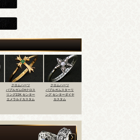
クロムハーツ
クロムハーツ
クロムハーツ
クロム
バブルガムスターリ
バブルガムスターリ
バブルガムCHクロス
バブルガム
ング センターダイヤ
ング 6ダイヤカスタ
リング モチーフ取れ
リング ピ
カスタム
ム
の修理
イアパヴェ