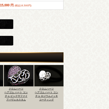
15,000 円
(税込16,500円)
クロムハーツ
クロムハーツ
クロムハーツ
クロム
ヘアゴム ハート コン
ヘアゴム CHプラス
ヘアゴム ダガー 22K
ヘアゴム ハ
チョ ロジウムメッキ
コンチョ センターCZ
ゴールドメッキコー
チョ ピン
コーティング
カスタム＆再22Kゴ
ティング
ア＆ダイ
ールドメッキ加工