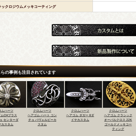
ラックロジウムメッキコーティング
ちらの事例も注目されています
ロムハーツ
クロムハーツ
クロムハーツ
クロムハーツ
ム ハート コン
ヘアゴム ダガー 8ダ
ヘアゴム クラシック
ヘアゴム ハート コン
パヴェルビーカ
イヤカスタム
オーバルクロス 22K
チョ ピンクサファイ
スタム
ゴールドメッキコー
アパヴェカスタム
ティング