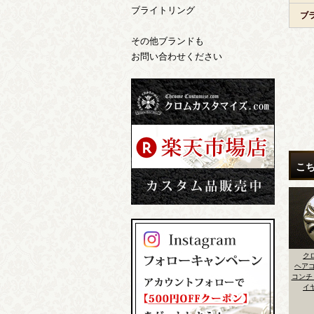
ブライトリング
ブ
その他ブランドも
お問い合わせください
こ
クロムハーツ
クロムハーツ
クロムハーツ
ク
 3
ヘアゴムダガーハー
ヘアゴム CHプラス
ヘアゴムCHプラス
ヘアゴ
ト 22Kゴールドメッ
ゴムを通す部分の変
コンチョ センターダ
チョ 
キコーティング
形修理
イヤカスタム