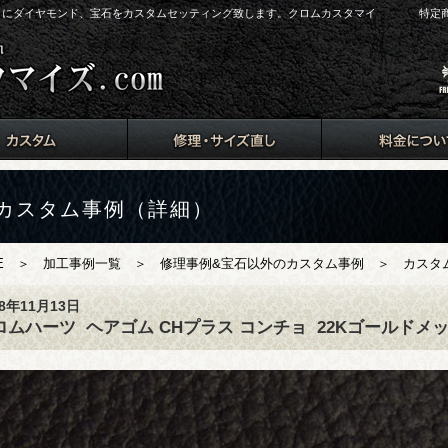
arts）にダイヤモンド、宝石をカスタムセッティング致します。クロムカスタマイ
特定
カスタム事例（詳細）
E
＞
加工事例一覧
＞
修理事例&宝石以外のカスタム事例
＞ カスタム
18年11月13日
ロムハーツ
ヘアゴム CHプラス コンチョ
22Kゴールドメ