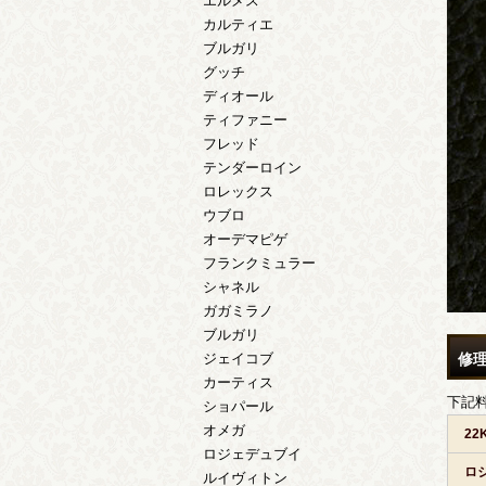
エルメス
カルティエ
ブルガリ
グッチ
ディオール
ティファニー
フレッド
テンダーロイン
ロレックス
ウブロ
オーデマピゲ
フランクミュラー
シャネル
ガガミラノ
ブルガリ
修
ジェイコブ
カーティス
下記
ショパール
オメガ
2
ロジェデュブイ
ロ
ルイヴィトン