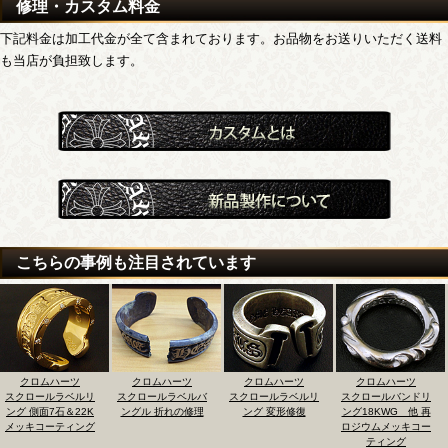
修理・カスタム料金
下記料金は加工代金が全て含まれております。お品物をお送りいただく送料
も当店が負担致します。
こちらの事例も注目されています
クロムハーツ
クロムハーツ
クロムハーツ
クロムハーツ
スクロールラベルリ
スクロールラベルバ
スクロールラベルリ
スクロールバンドリ
ング 側面7石＆22K
ングル 折れの修理
ング 変形修復
ング18KWG 他 再
メッキコーティング
ロジウムメッキコー
ティング