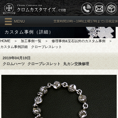
MENU
営業時間10時～19時(土曜17時まで) 日祝定休
カスタム事例（詳細）
HOME
＞
加工事例一覧
＞
修理事例&宝石以外のカスタム事例
＞
カスタム事例詳細 クローブレスレット
2019年04月19日
クロムハーツ
クローブレスレット
丸カン交換修理