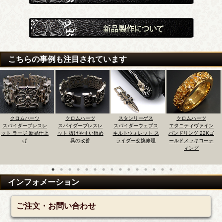
こちらの事例も注目されています
ムハーツ
クロムハーツ
スタンリーゲス
クロムハーツ
クロ
ーブレスレ
スパイダーブレスレ
スパイダーウェブス
エタニティヴァイン
三つ折り
ジ 新品仕上
ット 抜けやすい留め
キルトウォレット ス
バンドリング 22Kゴ
ールドウ
げ
具の改善
ライダー交換修理
ールドメッキコーテ
ロスボー
ィング
インフォメーション
ご注文・お問い合わせ