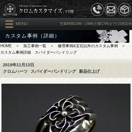
MENU
営業時間10時～19時(土曜17時まで) 日祝定休
カスタム事例（詳細）
HOME
＞
加工事例一覧
＞
修理事例&宝石以外のカスタム事例
＞
カスタム事例詳細 スパイダーバンドリング
2019年11月13日
クロムハーツ
スパイダーバンドリング
新品仕上げ