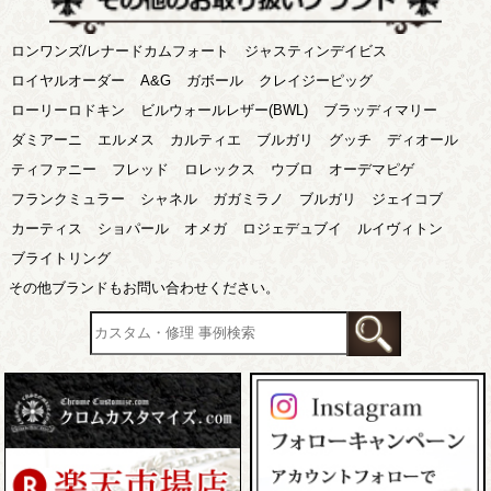
ロンワンズ/レナードカムフォート
ジャスティンデイビス
ロイヤルオーダー
A&G
ガボール
クレイジーピッグ
ローリーロドキン
ビルウォールレザー(BWL)
ブラッディマリー
ダミアーニ
エルメス
カルティエ
ブルガリ
グッチ
ディオール
ティファニー
フレッド
ロレックス
ウブロ
オーデマピゲ
フランクミュラー
シャネル
ガガミラノ
ブルガリ
ジェイコブ
カーティス
ショパール
オメガ
ロジェデュブイ
ルイヴィトン
ブライトリング
その他ブランドもお問い合わせください。