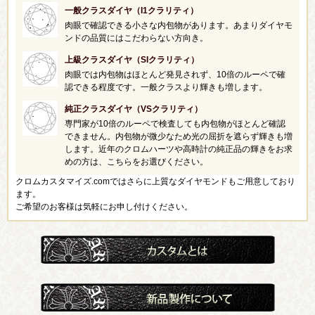
一般クラスダイヤ（I1クラリティ）
肉眼で確認できる小さな内包物があります。あまりダイヤモ
ンドの品質にはこだわらない方向き。
上級クラスダイヤ（SIクラリティ）
肉眼では内包物はほとんど発見されず、10倍のルーペで確
認できる程度です。一般クラスより輝きも増します。
純正クラスダイヤ（VSクラリティ）
専門家が10倍のルーペで検査しても内包物がほとんど確認
できません。内包物が微少なため光の屈折を遮らず輝きも増
します。近年のクロムハーツや高時計の純正品の輝きをお求
めの方は、こちらをお選びください。
クロムカスタマイズ.comではさらに上質なダイヤモンドもご用意しており
ます。
ご希望のお客様は気軽にお申し付けください。