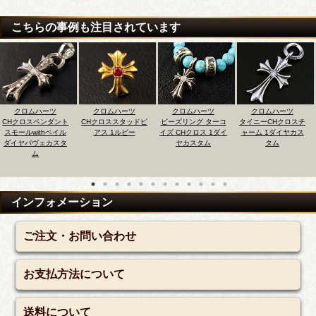
こちらの事例も注目されています
クロムハーツ
クロムハーツ
クロムハーツ
クロムハーツ
Hクロスペンダント
CHクロススタッドピ
ビーズリング ターコ
タイニーCHクロスチ
C
スモールwithベイル
アス 1ルビー
イズ CHクロス 1ダイ
ャーム 1ダイヤカス
ダイヤパヴェカスタ
ヤカスタム
タム
ム
インフォメーション
ご注文・お問い合わせ
お支払方法について
送料について