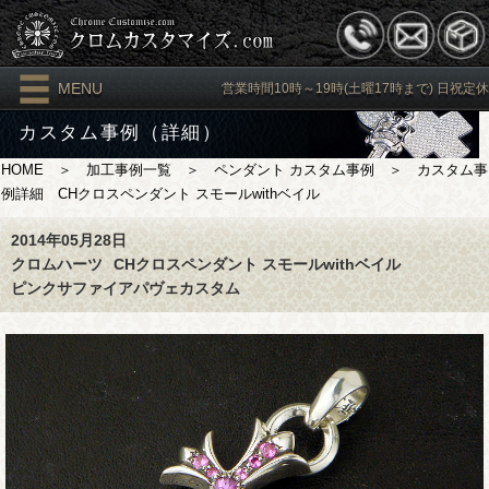
MENU
営業時間10時～19時(土曜17時まで) 日祝定休
カスタム事例（詳細）
HOME
＞
加工事例一覧
＞
ペンダント カスタム事例
＞ カスタム事
例詳細 CHクロスペンダント スモールwithベイル
2014年05月28日
クロムハーツ
CHクロスペンダント スモールwithベイル
ピンクサファイアパヴェカスタム