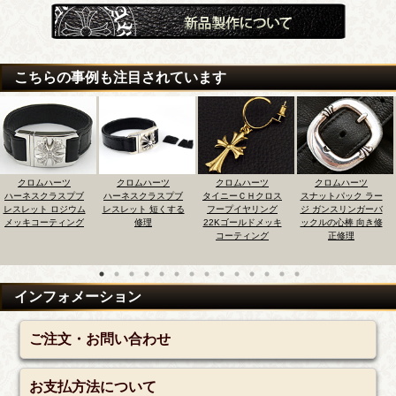
こちらの事例も注目されています
クロムハーツ
クロムハーツ
クロムハーツ
クロムハーツ
ハーネスクラスプブ
ハーネスクラスプブ
タイニーＣＨクロス
スナットパック ラー
レスレット ロジウム
レスレット 短くする
フープイヤリング
ジ ガンスリンガーバ
メッキコーティング
修理
22Kゴールドメッキ
ックルの心棒 向き修
コーティング
正修理
インフォメーション
ご注文・お問い合わせ
お支払方法について