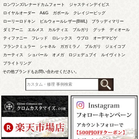
ロンワンズ/レナードカムフォート
ジャスティンデイビス
ロイヤルオーダー
A&G
ガボール
クレイジーピッグ
ローリーロドキン
ビルウォールレザー(BWL)
ブラッディマリー
ダミアーニ
エルメス
カルティエ
ブルガリ
グッチ
ディオール
ティファニー
フレッド
ロレックス
ウブロ
オーデマピゲ
フランクミュラー
シャネル
ガガミラノ
ブルガリ
ジェイコブ
カーティス
ショパール
オメガ
ロジェデュブイ
ルイヴィトン
ブライトリング
その他ブランドもお問い合わせください。