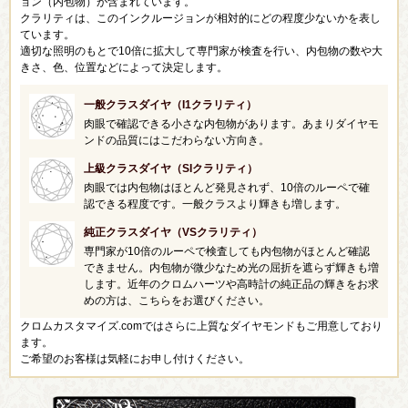
ョン（内包物）が含まれています。
クラリティは、このインクルージョンが相対的にどの程度少ないかを表し
ています。
適切な照明のもとで10倍に拡大して専門家が検査を行い、内包物の数や大
きさ、色、位置などによって決定します。
一般クラスダイヤ（I1クラリティ）
肉眼で確認できる小さな内包物があります。あまりダイヤモ
ンドの品質にはこだわらない方向き。
上級クラスダイヤ（SIクラリティ）
肉眼では内包物はほとんど発見されず、10倍のルーペで確
認できる程度です。一般クラスより輝きも増します。
純正クラスダイヤ（VSクラリティ）
専門家が10倍のルーペで検査しても内包物がほとんど確認
できません。内包物が微少なため光の屈折を遮らず輝きも増
します。近年のクロムハーツや高時計の純正品の輝きをお求
めの方は、こちらをお選びください。
クロムカスタマイズ.comではさらに上質なダイヤモンドもご用意しており
ます。
ご希望のお客様は気軽にお申し付けください。