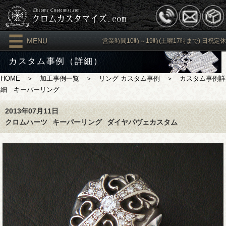
MENU
営業時間10時～19時(土曜17時まで) 日祝定休
カスタム事例（詳細）
HOME
＞
加工事例一覧
＞
リング カスタム事例
＞ カスタム事例詳
細 キーパーリング
2013年07月11日
クロムハーツ
キーパーリング
ダイヤパヴェカスタム