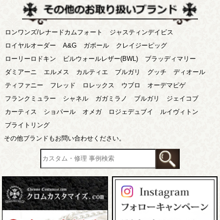
ロンワンズ/レナードカムフォート
ジャスティンデイビス
ロイヤルオーダー
A&G
ガボール
クレイジーピッグ
ローリーロドキン
ビルウォールレザー(BWL)
ブラッディマリー
ダミアーニ
エルメス
カルティエ
ブルガリ
グッチ
ディオール
ティファニー
フレッド
ロレックス
ウブロ
オーデマピゲ
フランクミュラー
シャネル
ガガミラノ
ブルガリ
ジェイコブ
カーティス
ショパール
オメガ
ロジェデュブイ
ルイヴィトン
ブライトリング
その他ブランドもお問い合わせください。