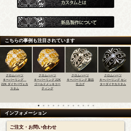
こちらの事例も注目されています
クロムハーツ
クロムハーツ
クロムハーツ
クロムハーツ
キーパーリング 22K
キーパーリング 新品
キーパーリング セン
キーパーリング セ
カ
ゴールドメッキコー
仕上げ
ターダイヤカスタム
ターアクアマリン
ティング
スタム
インフォメーション
ご注文・お問い合わせ