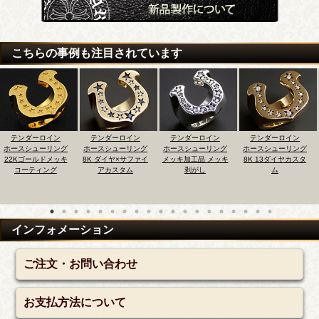
こちらの事例も注目されています
ン
テンダーロイン
テンダーロイン
テンダーロイン
テンダーロイ
ング
ホースシューリング
ホースシューリング
ホースシューリング
ホースシューリ
ッキ
8K ダイヤ×サファイ
メッキ加工品 メッキ
8K 13ダイヤカスタ
ダイヤ 18Kゴ
グ
アカスタム
剥がし
ム
メッキコーティ
（文字刻印を黒
す）
インフォメーション
ご注文・お問い合わせ
お支払方法について