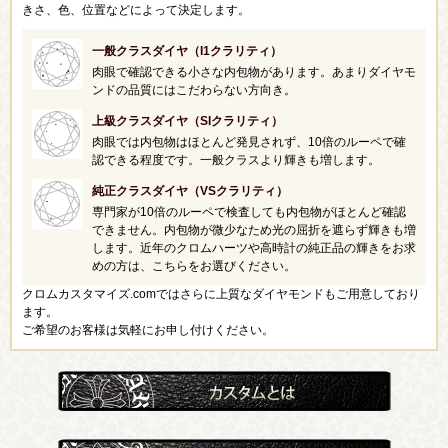
きさ、色、位置などによって決定します。
一般クラスダイヤ（I1クラリティ）
肉眼で確認できる小さな内包物があります。あまりダイヤモ
ンドの品質にはこだわらない方向き。
上級クラスダイヤ（SIクラリティ）
肉眼では内包物はほとんど発見されず、10倍のルーペで確
認できる程度です。一般クラスより輝きも増します。
純正クラスダイヤ（VSクラリティ）
専門家が10倍のルーペで検査しても内包物がほとんど確認
できません。内包物が微少なため光の屈折を遮らず輝きも増
します。近年のクロムハーツや高時計の純正品の輝きをお求
めの方は、こちらをお選びください。
クロムカスタマイズ.comではさらに上質なダイヤモンドもご用意しており
ます。
ご希望のお客様は気軽にお申し付けください。