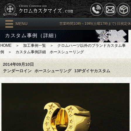
MENU
営業時間10時～19時(土曜17時まで) 日祝定休
カスタム事例（詳細）
HOME
＞
加工事例一覧
＞
クロムハーツ以外のブランドカスタム事
例
＞ カスタム事例詳細 ホースシューリング
2014年09月10日
テンダーロイン
ホースシューリング
13Pダイヤカスタム