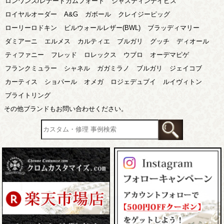
ロンワンズ/レナードカムフォート
ジャスティンデイビス
ロイヤルオーダー
A&G
ガボール
クレイジーピッグ
ローリーロドキン
ビルウォールレザー(BWL)
ブラッディマリー
ダミアーニ
エルメス
カルティエ
ブルガリ
グッチ
ディオール
ティファニー
フレッド
ロレックス
ウブロ
オーデマピゲ
フランクミュラー
シャネル
ガガミラノ
ブルガリ
ジェイコブ
カーティス
ショパール
オメガ
ロジェデュブイ
ルイヴィトン
ブライトリング
その他ブランドもお問い合わせください。