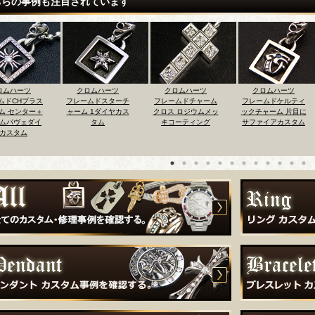
ちらの事例も注目されています
クロムハーツ
クロムハーツ
クロムハーツ
クロムハーツ
ームドスターチ
フレームドチャーム
フレームドケルティ
フレームドCHプラス
ム 1ダイヤカス
クロス ロジウムメッ
ックチャーム 片目に
チャーム エメラルド
タム
キコーティング
サファイアカスタム
×ダイヤパヴェカスタ
ム