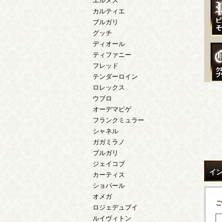
エルメス
カルティエ
ブルガリ
グッチ
ディオール
ティファニー
フレッド
テンダーロイン
ロレックス
ウブロ
オーデマピゲ
フランクミュラー
シャネル
ガガミラノ
ブルガリ
ジェイコブ
イ
カーティス
ショパール
オメガ
ご
ロジェデュブイ
ルイヴィトン