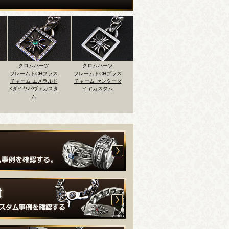
クロムハーツ
クロムハーツ
クロムハーツ
クロム
フレームドCHプラス
フレームドCHプラス
フレームドオープン
フレームド
チャーム センターダ
チャーム センターブ
ベビーファットチャ
チャーム 
イヤカスタム
ラックダイヤカスタ
ーム センターダイヤ
ド×ルビー
ム
＆フレームパヴェダ
22Kメ
イヤカスタム