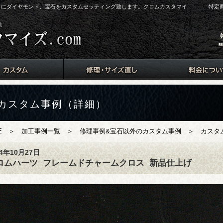
arts）にダイヤモンド、宝石をカスタムセッティング致します。クロムカスタマイ
特定
カスタム事例（詳細）
E
＞
加工事例一覧
＞
修理事例&宝石以外のカスタム事例
＞ カスタム
14年10月27日
ロムハーツ
フレームドチャームクロス
新品仕上げ