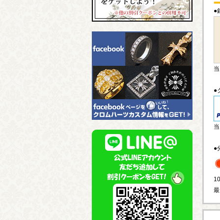
●
当
●
当
●
1
最