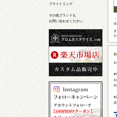
ブライトリング
その他ブランドも
〈
お問い合わせください
法
ま
心
お
お
●
お
代
●
店