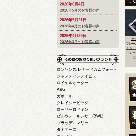
こ
2026年6月4日
2026年5月のお客様の声
2026年5月21日
2026年4月のお客様の声
2026年4月29日
クロムハーツ
クロムハーツ
クロムハーツ
2026年3月のお客様の声
ラス
フレームドCHプラス
フレームドオープン
フレームドCHプラス
フレ
ン2
チャーム センターア
ベビーファットチャ
チャーム センター＋
ャー
ム
クアマリンカスタム
ーム センター＋フレ
フレームパヴェダイ
ームパヴェダイヤカ
ヤカスタム
スタム＆ロジウムメ
ッキ
ロンワンズ/レナードカムフォート
ジャスティンデイビス
ロイヤルオーダー
A&G
ガボール
クレイジーピッグ
ローリーロドキン
ビルウォールレザー(BWL)
ブラッディマリー
ダミアーニ