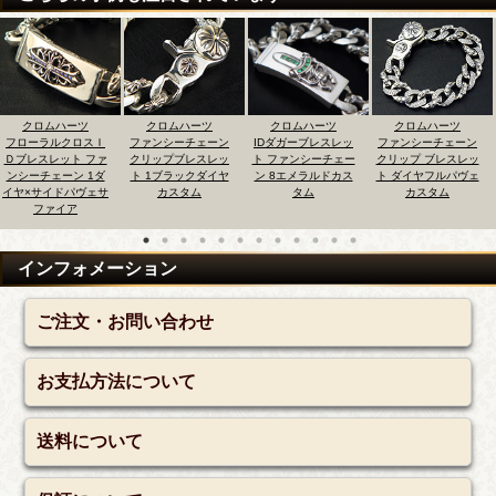
ロムハーツ
クロムハーツ
クロムハーツ
クロムハーツ
ク
ラルクロスＩ
ファンシーチェーン
IDダガーブレスレッ
ファンシーチェーン
ファン
スレット ファ
クリップブレスレッ
ト ファンシーチェー
クリップ ブレスレッ
クリッ
チェーン 1ダ
ト 1ブラックダイヤ
ン 8エメラルドカス
ト ダイヤフルパヴェ
ト ク
サイドパヴェサ
カスタム
タム
カスタム
シーチ
ファイア
マリ
インフォメーション
ご注文・お問い合わせ
お支払方法について
送料について