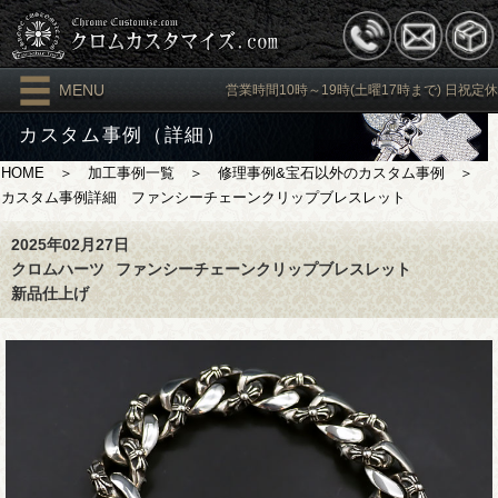
MENU
営業時間10時～19時(土曜17時まで) 日祝定休
カスタム事例（詳細）
HOME
＞
加工事例一覧
＞
修理事例&宝石以外のカスタム事例
＞
カスタム事例詳細 ファンシーチェーンクリップブレスレット
2025年02月27日
クロムハーツ
ファンシーチェーンクリップブレスレット
新品仕上げ