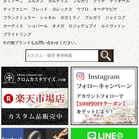
ダミアーニ
エルメス
カルティエ
ブルガリ
グッチ
ディオール
ティファニー
フレッド
ロレックス
ウブロ
オーデマピゲ
フランクミュラー
シャネル
ガガミラノ
ブルガリ
ジェイコブ
カーティス
ショパール
オメガ
ロジェデュブイ
ルイヴィトン
ブライトリング
その他ブランドもお問い合わせください。