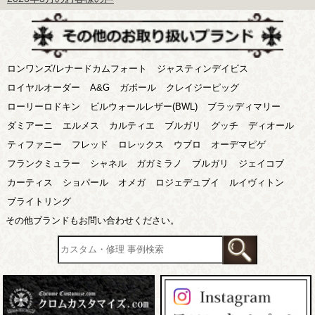
ロンワンズ/レナードカムフォート
ジャスティンデイビス
ロイヤルオーダー
A&G
ガボール
クレイジーピッグ
ローリーロドキン
ビルウォールレザー(BWL)
ブラッディマリー
ダミアーニ
エルメス
カルティエ
ブルガリ
グッチ
ディオール
ティファニー
フレッド
ロレックス
ウブロ
オーデマピゲ
フランクミュラー
シャネル
ガガミラノ
ブルガリ
ジェイコブ
カーティス
ショパール
オメガ
ロジェデュブイ
ルイヴィトン
ブライトリング
その他ブランドもお問い合わせください。