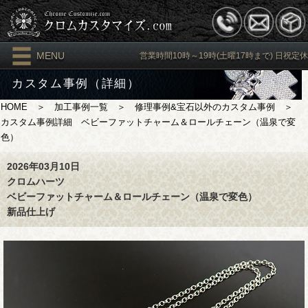
MENU
営業時間10時～19時(土曜17時まで) 日祝定休
カスタム事例（詳細）
HOME
＞
加工事例一覧
＞
修理事例&宝石以外のカスタム事例
＞
カスタム事例詳細 ベビーファットチャーム＆ロールチェーン（温泉で変
色）
2026年03月10日
クロムハーツ
ベビーファットチャーム＆ロールチェーン（温泉で変色）
新品仕上げ