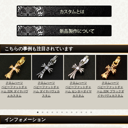
こちらの事例も注目されています
クロムハーツ
クロムハーツ
クロムハーツ
クロムハーツ
チャ
ベビーファットチャ
ベビーファットチャ
ベビーファットチャ
ベビーフローラ
ヤパヴ
ーム ダイヤパヴェカ
ーム センターダイヤ
ーム 22K ブラックダ
ロスIDブレスレ
スタム
カスタム
イヤパヴェカスタム
4コマ製作延
インフォメーション