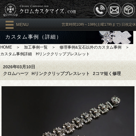
MENU
営業時間10時～19時(土曜17時まで) 日祝定休
カスタム事例（詳細）
HOME
＞
加工事例一覧
＞
修理事例&宝石以外のカスタム事例
＞
カスタム事例詳細 Hリンククリップブレスレット
2026年03月10日
クロムハーツ
Hリンククリップブレスレット
2コマ短く修理