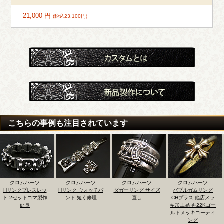
21,000 円
(税込23,100円)
こちらの事例も注目されています
クロムハーツ
クロムハーツ
クロムハーツ
クロムハーツ
Hリンクブレスレッ
Hリンク ウォッチバ
ダガーリング サイズ
バブルガムリング
ト 2セットコマ製作
ンド 短く修理
直し
CHプラス 他店メッ
延長
キ加工品 再22Kゴー
ルドメッキコーティ
ング