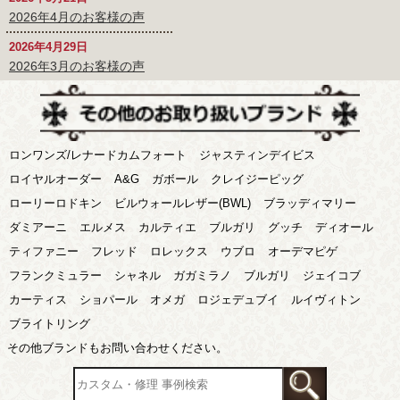
2026年4月のお客様の声
2026年4月29日
2026年3月のお客様の声
ロンワンズ/レナードカムフォート
ジャスティンデイビス
ロイヤルオーダー
A&G
ガボール
クレイジーピッグ
ローリーロドキン
ビルウォールレザー(BWL)
ブラッディマリー
ダミアーニ
エルメス
カルティエ
ブルガリ
グッチ
ディオール
ティファニー
フレッド
ロレックス
ウブロ
オーデマピゲ
フランクミュラー
シャネル
ガガミラノ
ブルガリ
ジェイコブ
カーティス
ショパール
オメガ
ロジェデュブイ
ルイヴィトン
ブライトリング
その他ブランドもお問い合わせください。