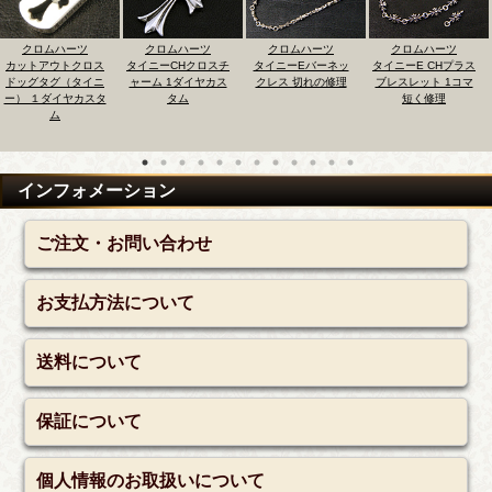
クロムハーツ
クロムハーツ
クロムハーツ
クロムハーツ
カットアウトクロス
タイニーCHクロスチ
タイニーEバーネッ
タイニーE CHプラス
ドッグタグ（タイニ
ャーム 1ダイヤカス
クレス 切れの修理
ブレスレット 1コマ
ー） １ダイヤカスタ
タム
短く修理
ム
インフォメーション
ご注文・お問い合わせ
お支払方法について
送料について
保証について
個人情報のお取扱いについて