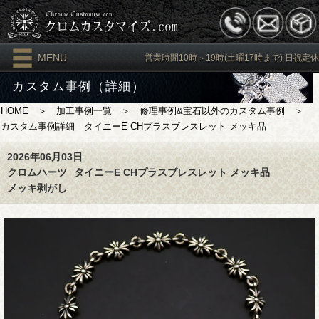
MENU
営業時間10時～19時(土曜17時まで) 日祝定休
カスタム事例（詳細）
HOME
＞
加工事例一覧
＞
修理事例&宝石以外のカスタム事例
＞
カスタム事例詳細 タイニーE CHプラスブレスレット メッキ品
2026年06月03日
クロムハーツ
タイニーE CHプラスブレスレット メッキ品
メッキ剥がし