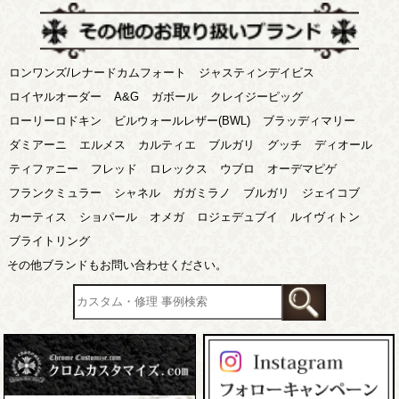
ロンワンズ/レナードカムフォート
ジャスティンデイビス
ロイヤルオーダー
A&G
ガボール
クレイジーピッグ
ローリーロドキン
ビルウォールレザー(BWL)
ブラッディマリー
ダミアーニ
エルメス
カルティエ
ブルガリ
グッチ
ディオール
ティファニー
フレッド
ロレックス
ウブロ
オーデマピゲ
フランクミュラー
シャネル
ガガミラノ
ブルガリ
ジェイコブ
カーティス
ショパール
オメガ
ロジェデュブイ
ルイヴィトン
ブライトリング
その他ブランドもお問い合わせください。