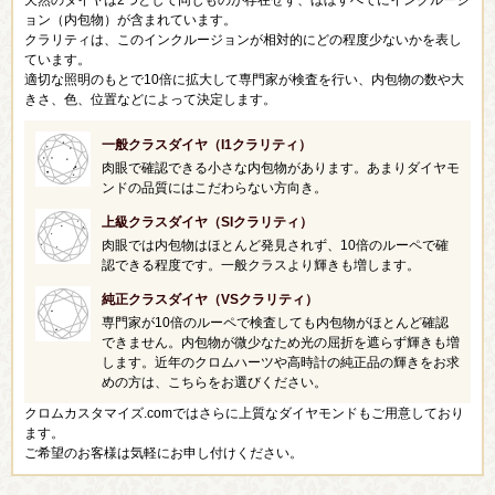
天然のダイヤは2つとして同じものが存在せず、ほぼすべてにインクルージ
ョン（内包物）が含まれています。
クラリティは、このインクルージョンが相対的にどの程度少ないかを表し
ています。
適切な照明のもとで10倍に拡大して専門家が検査を行い、内包物の数や大
きさ、色、位置などによって決定します。
一般クラスダイヤ（I1クラリティ）
肉眼で確認できる小さな内包物があります。あまりダイヤモ
ンドの品質にはこだわらない方向き。
上級クラスダイヤ（SIクラリティ）
肉眼では内包物はほとんど発見されず、10倍のルーペで確
認できる程度です。一般クラスより輝きも増します。
純正クラスダイヤ（VSクラリティ）
専門家が10倍のルーペで検査しても内包物がほとんど確認
できません。内包物が微少なため光の屈折を遮らず輝きも増
します。近年のクロムハーツや高時計の純正品の輝きをお求
めの方は、こちらをお選びください。
クロムカスタマイズ.comではさらに上質なダイヤモンドもご用意しており
ます。
ご希望のお客様は気軽にお申し付けください。