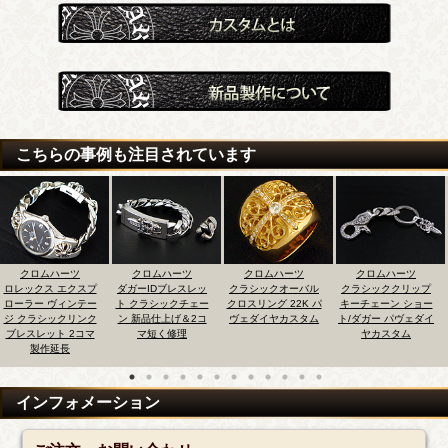
こちらの事例も注目されています
クロムハーツ
クロムハーツ
クロムハーツ
クロムハーツ
ダガーIDブレスレッ
クラシックオーバル
クラシッククリップ
ベイビークラシック
ト クラシックチェー
クロスリング 22K パ
キーチェーン ショー
フローラルクロスリ
ン 新品仕上げ＆2コ
ヴェダイヤカスタム
ト/ダガー パヴェダイ
ング センターダイヤ
マ短く修理
ヤカスタム
カスタム
インフォメーション