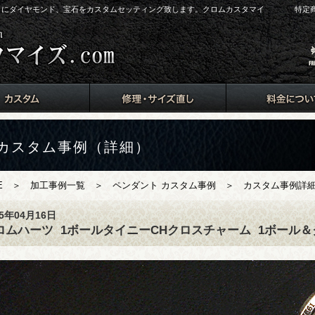
arts）にダイヤモンド、宝石をカスタムセッティング致します。クロムカスタマイ
特定
カスタム事例（詳細）
E
＞
加工事例一覧
＞
ペンダント カスタム事例
＞ カスタム事例詳細
15年04月16日
ロムハーツ
1ボールタイニーCHクロスチャーム
1ボール