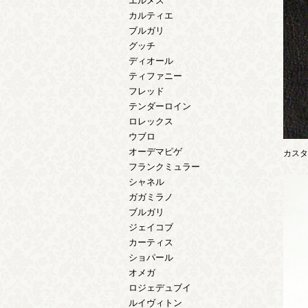
エルメス
カルティエ
ブルガリ
グッチ
ディオール
ティファニー
フレッド
テンダーロイン
ロレックス
ウブロ
オーデマピゲ
カスタ
フランクミュラー
シャネル
ガガミラノ
ブルガリ
ジェイコブ
カーティス
ショパール
オメガ
ロジェデュブイ
ルイヴィトン