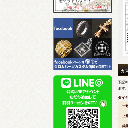
カ
下記
ます
ダイ
一
上
純