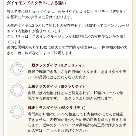
ダイヤモンドのクラスによる違い
当店で主に取り扱うダイヤは、分かりやすいようにクラリティ（透明度）
を基準に3つのクラスに分けております。
天然のダイヤは2つとして同じものが存在せず、ほぼすべてにインクルージ
ョン（内包物）が含まれています。
クラリティは、このインクルージョンが相対的にどの程度少ないかを表し
ています。
適切な照明のもとで10倍に拡大して専門家が検査を行い、内包物の数や大
きさ、色、位置などによって決定します。
一般クラスダイヤ（I1クラリティ）
肉眼で確認できる小さな内包物があります。あまりダイヤモ
ンドの品質にはこだわらない方向き。
上級クラスダイヤ（SIクラリティ）
肉眼では内包物はほとんど発見されず、10倍のルーペで確
認できる程度です。一般クラスより輝きも増します。
純正クラスダイヤ（VSクラリティ）
専門家が10倍のルーペで検査しても内包物がほとんど確認
できません。内包物が微少なため光の屈折を遮らず輝きも増
します。近年のクロムハーツや高時計の純正品の輝きをお求
めの方は、こちらをお選びください。