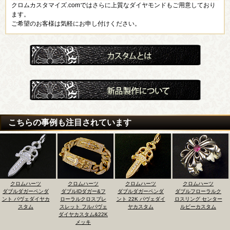
クロムカスタマイズ.comではさらに上質なダイヤモンドもご用意しており
ます。
ご希望のお客様は気軽にお申し付けください。
こちらの事例も注目されています
クロムハーツ
クロムハーツ
クロムハーツ
クロムハーツ
ダ
ダブルIDダガー&フ
ダブルダガーペンダ
ダブルフローラルク
ダブルCHクロスチ
カ
ローラルクロスブレ
ント 22K パヴェダイ
ロスリング センター
ーム ダイヤパヴェ
スレット フルパヴェ
ヤカスタム
ルビーカスタム
スタム
ダイヤカスタム&22K
メッキ