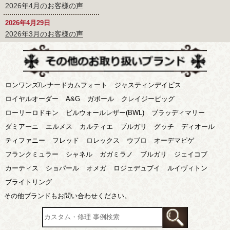
2026年4月のお客様の声
2026年4月29日
2026年3月のお客様の声
ロンワンズ/レナードカムフォート
ジャスティンデイビス
ロイヤルオーダー
A&G
ガボール
クレイジーピッグ
ローリーロドキン
ビルウォールレザー(BWL)
ブラッディマリー
ダミアーニ
エルメス
カルティエ
ブルガリ
グッチ
ディオール
ティファニー
フレッド
ロレックス
ウブロ
オーデマピゲ
フランクミュラー
シャネル
ガガミラノ
ブルガリ
ジェイコブ
カーティス
ショパール
オメガ
ロジェデュブイ
ルイヴィトン
ブライトリング
その他ブランドもお問い合わせください。