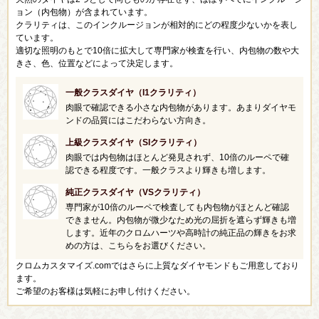
ョン（内包物）が含まれています。
クラリティは、このインクルージョンが相対的にどの程度少ないかを表し
ています。
適切な照明のもとで10倍に拡大して専門家が検査を行い、内包物の数や大
きさ、色、位置などによって決定します。
一般クラスダイヤ（I1クラリティ）
肉眼で確認できる小さな内包物があります。あまりダイヤモ
ンドの品質にはこだわらない方向き。
上級クラスダイヤ（SIクラリティ）
肉眼では内包物はほとんど発見されず、10倍のルーペで確
認できる程度です。一般クラスより輝きも増します。
純正クラスダイヤ（VSクラリティ）
専門家が10倍のルーペで検査しても内包物がほとんど確認
できません。内包物が微少なため光の屈折を遮らず輝きも増
します。近年のクロムハーツや高時計の純正品の輝きをお求
めの方は、こちらをお選びください。
クロムカスタマイズ.comではさらに上質なダイヤモンドもご用意しており
ます。
ご希望のお客様は気軽にお申し付けください。