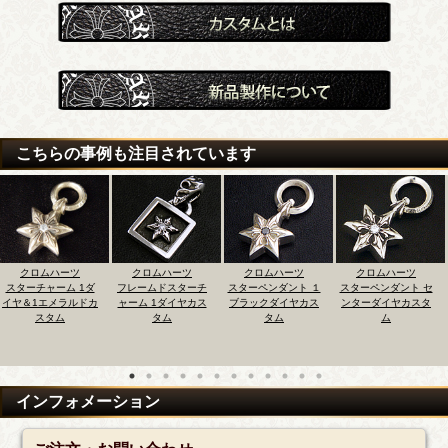
こちらの事例も注目されています
クロムハーツ
クロムハーツ
クロムハーツ
クロムハーツ
1ダ
フレームドスターチ
スターペンダント １
スターペンダント セ
スタースタッド
ドカ
ャーム 1ダイヤカス
ブラックダイヤカス
ンターダイヤカスタ
ス センターダイ
タム
タム
ム
スタム
インフォメーション