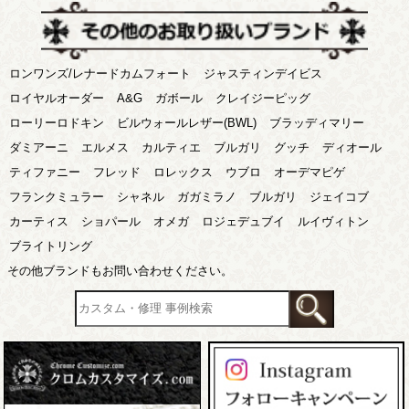
ロンワンズ/レナードカムフォート
ジャスティンデイビス
ロイヤルオーダー
A&G
ガボール
クレイジーピッグ
ローリーロドキン
ビルウォールレザー(BWL)
ブラッディマリー
ダミアーニ
エルメス
カルティエ
ブルガリ
グッチ
ディオール
ティファニー
フレッド
ロレックス
ウブロ
オーデマピゲ
フランクミュラー
シャネル
ガガミラノ
ブルガリ
ジェイコブ
カーティス
ショパール
オメガ
ロジェデュブイ
ルイヴィトン
ブライトリング
その他ブランドもお問い合わせください。