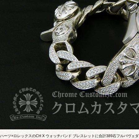
ハーツ×ロレックスのCH X ウォッチバンド ブレスレットに合計389石フルパヴェ