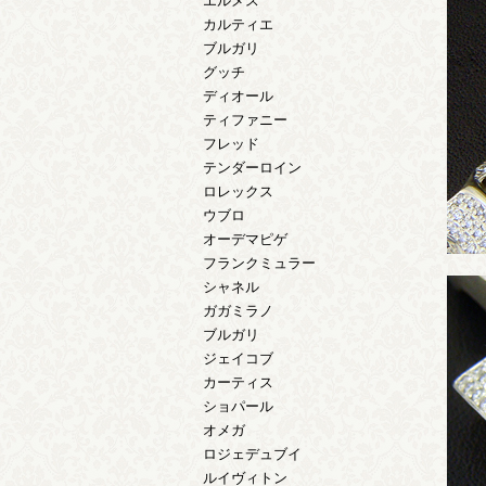
エルメス
カルティエ
ブルガリ
グッチ
ディオール
ティファニー
フレッド
テンダーロイン
ロレックス
ウブロ
オーデマピゲ
フランクミュラー
シャネル
ガガミラノ
ブルガリ
ジェイコブ
カーティス
ショパール
オメガ
ロジェデュブイ
ルイヴィトン