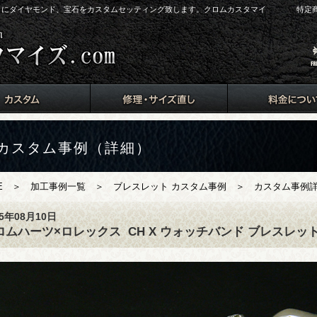
arts）にダイヤモンド、宝石をカスタムセッティング致します。クロムカスタマイ
特定
カスタム事例（詳細）
E
＞
加工事例一覧
＞
ブレスレット カスタム事例
＞ カスタム事例詳細
15年08月10日
ロムハーツ×ロレックス
CH X ウォッチバンド ブレスレッ