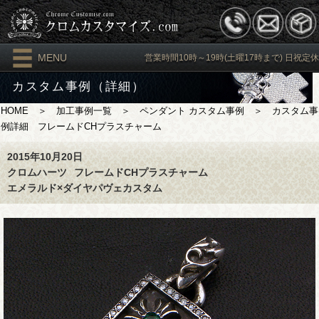
MENU
営業時間10時～19時(土曜17時まで) 日祝定休
カスタム事例（詳細）
HOME
＞
加工事例一覧
＞
ペンダント カスタム事例
＞ カスタム事
例詳細 フレームドCHプラスチャーム
2015年10月20日
クロムハーツ
フレームドCHプラスチャーム
エメラルド×ダイヤパヴェカスタム