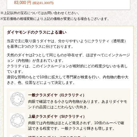
83,000 円
(税込91,300円)
※上記以外の宝石についてはお問い合わせください。
※宝石価格の相場変動により上記の価格が変更になる場合もございます。
ダイヤモンドのクラスによる違い
当店で主に取り扱うダイヤは、分かりやすいようにクラリティ（透明度）
を基準に3つのクラスに分けております。
天然のダイヤは2つとして同じものが存在せず、ほぼすべてにインクルージ
ョン（内包物）が含まれています。
クラリティは、このインクルージョンが相対的にどの程度少ないかを表し
ています。
適切な照明のもとで10倍に拡大して専門家が検査を行い、内包物の数や大
きさ、色、位置などによって決定します。
一般クラスダイヤ（I1クラリティ）
肉眼で確認できる小さな内包物があります。あまりダイヤモ
ンドの品質にはこだわらない方向き。
上級クラスダイヤ（SIクラリティ）
肉眼では内包物はほとんど発見されず、10倍のルーペで確
認できる程度です。一般クラスより輝きも増します。