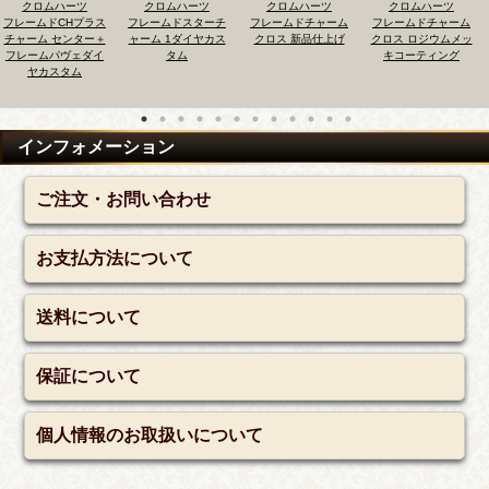
ハーツ
クロムハーツ
クロムハーツ
クロムハーツ
クロム
CHプラス
フレームドスターチ
フレームドチャーム
フレームドチャーム
フレームド
センター＋
ャーム 1ダイヤカス
クロス 新品仕上げ
クロス ロジウムメッ
ックチャー
ヴェダイ
タム
キコーティング
サファイア
タム
インフォメーション
ご注文・お問い合わせ
お支払方法について
送料について
保証について
個人情報のお取扱いについて