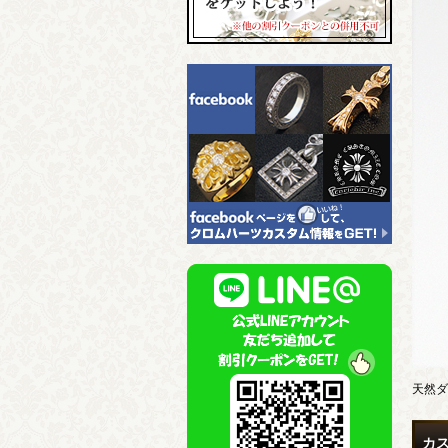
天然ダ
カ