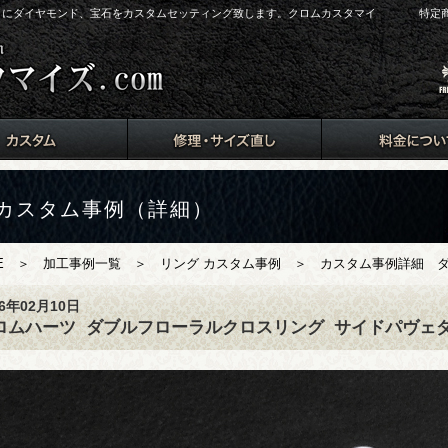
arts）にダイヤモンド、宝石をカスタムセッティング致します。クロムカスタマイ
特定
カスタム事例（詳細）
E
＞
加工事例一覧
＞
リング カスタム事例
＞ カスタム事例詳細 ダ
16年02月10日
ロムハーツ
ダブルフローラルクロスリング
サイドパヴェ