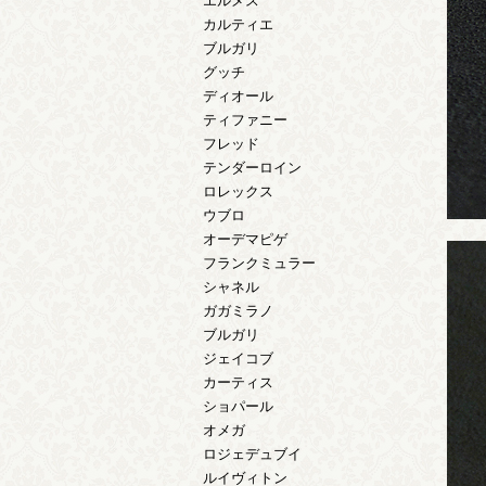
エルメス
カルティエ
ブルガリ
グッチ
ディオール
ティファニー
フレッド
テンダーロイン
ロレックス
ウブロ
オーデマピゲ
フランクミュラー
シャネル
ガガミラノ
ブルガリ
ジェイコブ
カーティス
ショパール
オメガ
ロジェデュブイ
ルイヴィトン