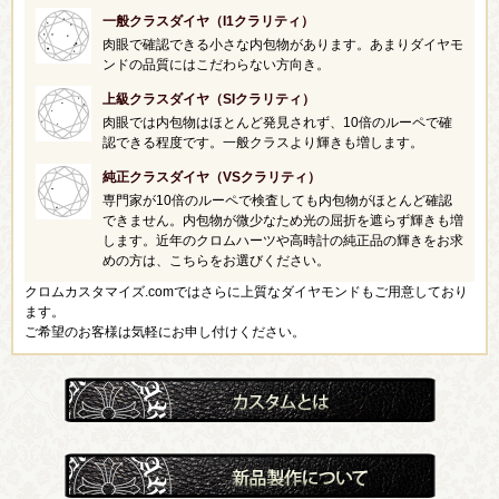
一般クラスダイヤ（I1クラリティ）
肉眼で確認できる小さな内包物があります。あまりダイヤモ
ンドの品質にはこだわらない方向き。
上級クラスダイヤ（SIクラリティ）
肉眼では内包物はほとんど発見されず、10倍のルーペで確
認できる程度です。一般クラスより輝きも増します。
純正クラスダイヤ（VSクラリティ）
専門家が10倍のルーペで検査しても内包物がほとんど確認
できません。内包物が微少なため光の屈折を遮らず輝きも増
します。近年のクロムハーツや高時計の純正品の輝きをお求
めの方は、こちらをお選びください。
クロムカスタマイズ.comではさらに上質なダイヤモンドもご用意しており
ます。
ご希望のお客様は気軽にお申し付けください。