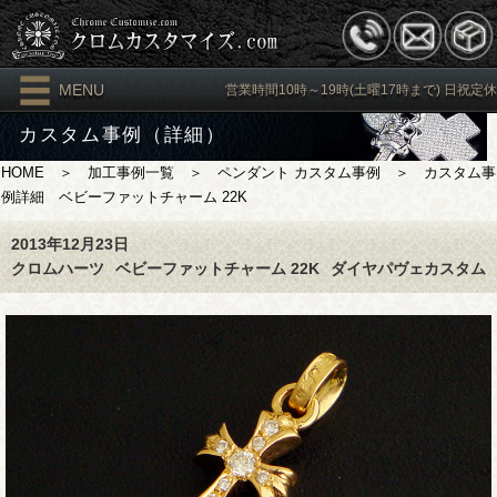
MENU
営業時間10時～19時(土曜17時まで) 日祝定休
カスタム事例（詳細）
HOME
＞
加工事例一覧
＞
ペンダント カスタム事例
＞ カスタム事
例詳細 ベビーファットチャーム 22K
2013年12月23日
クロムハーツ
ベビーファットチャーム 22K
ダイヤパヴェカスタム