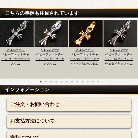
こちらの事例も注目されています
ツ
クロムハーツ
クロムハーツ
クロムハーツ
クロムハー
トチャ
ベビーファットチャ
ベビーファットチャ
ベビーファットチャ
ベビーフロー
ヴェカ
ーム センターダイヤ
ーム 22K ブラックダ
ーム（新タイプ） パ
ロスIDブレス
カスタム
イヤパヴェカスタム
ヴェダイヤカスタム
4コマ製作
インフォメーション
ご注文・お問い合わせ
お支払方法について
送料について