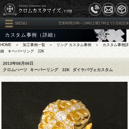
MENU
営業時間10時～19時(土曜17時まで) 日祝定休
カスタム事例（詳細）
HOME
＞
加工事例一覧
＞
リング カスタム事例
＞ カスタム事例詳
細 キーパーリング 22K
2013年08月06日
クロムハーツ
キーパーリング 22K
ダイヤパヴェカスタム