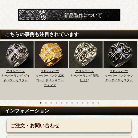
こちらの事例も注目されています
ツ
クロムハーツ
クロムハーツ
クロムハーツ
クロムハー
ダイ
キーパーリング 22K
キーパーリング 新品
キーパーリング セン
キーパーリング 
タム
ゴールドメッキコー
仕上げ
ターダイヤカスタム
ターアクアマリ
ティング
スタム
インフォメーション
ご注文・お問い合わせ