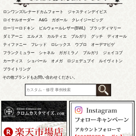
ロンワンズ/レナードカムフォート
ジャスティンデイビス
ロイヤルオーダー
A&G
ガボール
クレイジーピッグ
ローリーロドキン
ビルウォールレザー(BWL)
ブラッディマリー
ダミアーニ
エルメス
カルティエ
ブルガリ
グッチ
ディオール
ティファニー
フレッド
ロレックス
ウブロ
オーデマピゲ
フランクミュラー
シャネル
ガガミラノ
ブルガリ
ジェイコブ
カーティス
ショパール
オメガ
ロジェデュブイ
ルイヴィトン
ブライトリング
その他ブランドもお問い合わせください。