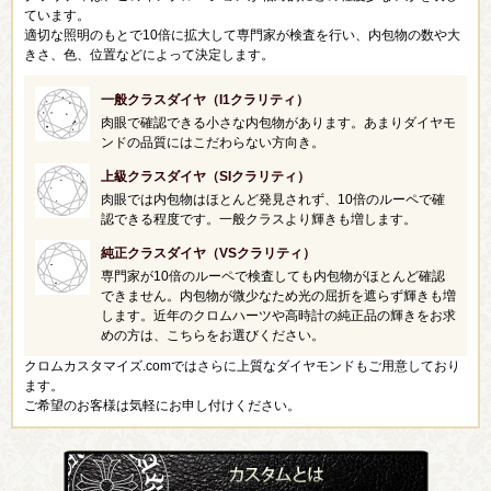
ています。
適切な照明のもとで10倍に拡大して専門家が検査を行い、内包物の数や大
きさ、色、位置などによって決定します。
一般クラスダイヤ（I1クラリティ）
肉眼で確認できる小さな内包物があります。あまりダイヤモ
ンドの品質にはこだわらない方向き。
上級クラスダイヤ（SIクラリティ）
肉眼では内包物はほとんど発見されず、10倍のルーペで確
認できる程度です。一般クラスより輝きも増します。
純正クラスダイヤ（VSクラリティ）
専門家が10倍のルーペで検査しても内包物がほとんど確認
できません。内包物が微少なため光の屈折を遮らず輝きも増
します。近年のクロムハーツや高時計の純正品の輝きをお求
めの方は、こちらをお選びください。
クロムカスタマイズ.comではさらに上質なダイヤモンドもご用意しており
ます。
ご希望のお客様は気軽にお申し付けください。