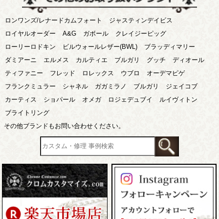
ロンワンズ/レナードカムフォート
ジャスティンデイビス
ロイヤルオーダー
A&G
ガボール
クレイジーピッグ
ローリーロドキン
ビルウォールレザー(BWL)
ブラッディマリー
ダミアーニ
エルメス
カルティエ
ブルガリ
グッチ
ディオール
ティファニー
フレッド
ロレックス
ウブロ
オーデマピゲ
フランクミュラー
シャネル
ガガミラノ
ブルガリ
ジェイコブ
カーティス
ショパール
オメガ
ロジェデュブイ
ルイヴィトン
ブライトリング
その他ブランドもお問い合わせください。