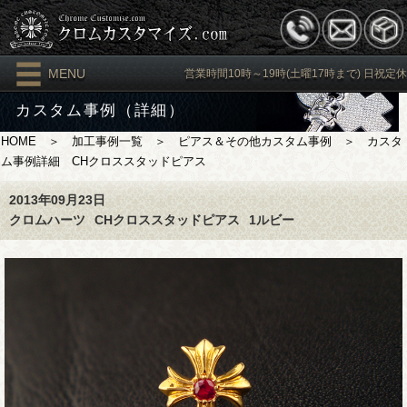
MENU
営業時間10時～19時(土曜17時まで) 日祝定休
カスタム事例（詳細）
HOME
＞
加工事例一覧
＞
ピアス＆その他カスタム事例
＞ カスタ
ム事例詳細 CHクロススタッドピアス
2013年09月23日
クロムハーツ
CHクロススタッドピアス
1ルビー