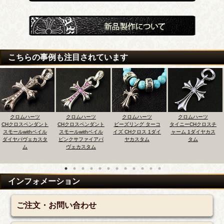
こちらの事例も注目されています
クロムハーツ
クロムハーツ
クロムハーツ
クロムハーツ
Hクロスペンダント
CHクロスペンダント
ビーズリング ターコ
タイニーCHクロスチ
C
モールwithベイル
スモールwithベイル
イズ CHクロス 1ダイ
ャーム 1ダイヤカス
イヤパヴェカスタ
ピンクサファイアパ
ヤカスタム
タム
ム
ヴェカスタム
インフォメーション
ご注文・お問い合わせ