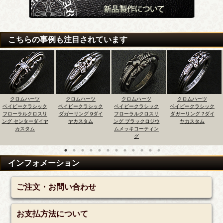
こちらの事例も注目されています
クロムハーツ
クロムハーツ
クロムハーツ
クロムハーツ
ベイビークラシック
ベイビークラシック
ベイビークラシック
ベイビークラシック
ダガーリング 9ダイ
フローラルクロスリ
ダガーリング 7ダイ
フローラルクロスリ
ヤ
ヤカスタム
ング ブラックロジウ
ヤカスタム
ング サイズダウン
ムメッキコーティン
グ
インフォメーション
ご注文・お問い合わせ
お支払方法について