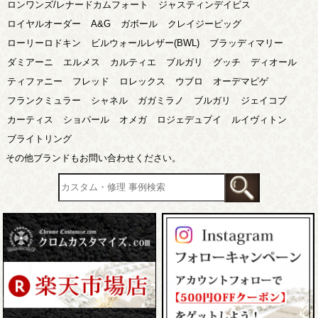
ロンワンズ/レナードカムフォート
ジャスティンデイビス
ロイヤルオーダー
A&G
ガボール
クレイジーピッグ
ローリーロドキン
ビルウォールレザー(BWL)
ブラッディマリー
ダミアーニ
エルメス
カルティエ
ブルガリ
グッチ
ディオール
ティファニー
フレッド
ロレックス
ウブロ
オーデマピゲ
フランクミュラー
シャネル
ガガミラノ
ブルガリ
ジェイコブ
カーティス
ショパール
オメガ
ロジェデュブイ
ルイヴィトン
ブライトリング
その他ブランドもお問い合わせください。