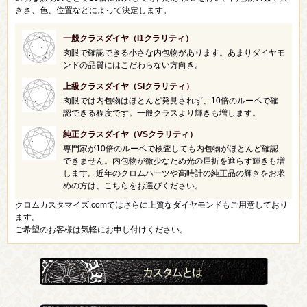
きさ、色、位置などによって決定します。
一般クラスダイヤ（I1クラリティ）
肉眼で確認できる小さな内包物があります。あまりダイヤモ
ンドの品質にはこだわらない方向き。
上級クラスダイヤ（SIクラリティ）
肉眼では内包物はほとんど発見されず、10倍のルーペで確
認できる程度です。一般クラスより輝きも増します。
純正クラスダイヤ（VSクラリティ）
専門家が10倍のルーペで検査しても内包物がほとんど確認
できません。内包物が微少なため光の屈折を遮らず輝きも増
します。近年のクロムハーツや高時計の純正品の輝きをお求
めの方は、こちらをお選びください。
クロムカスタマイズ.comではさらに上質なダイヤモンドもご用意しており
ます。
ご希望のお客様は気軽にお申し付けください。