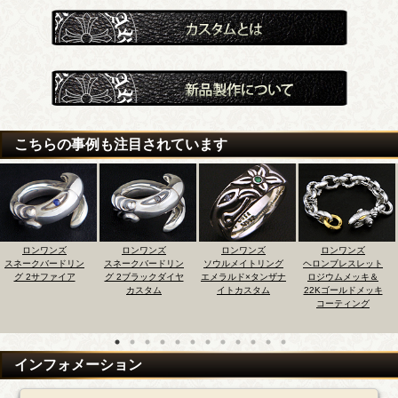
こちらの事例も注目されています
ロンワンズ
ロンワンズ
ロンワンズ
ロンワンズ
リン
スネークバードリン
ソウルメイトリング
ヘロンブレスレット
2クレーンベル
ア
グ 2ブラックダイヤ
エメラルド×タンザナ
ロジウムメッキ＆
ント 22Kゴー
カスタム
イトカスタム
22Kゴールドメッキ
ッキコーティ
コーティング
インフォメーション