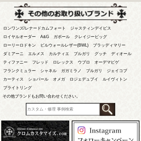
ロンワンズ/レナードカムフォート
ジャスティンデイビス
ロイヤルオーダー
A&G
ガボール
クレイジーピッグ
ローリーロドキン
ビルウォールレザー(BWL)
ブラッディマリー
ダミアーニ
エルメス
カルティエ
ブルガリ
グッチ
ディオール
ティファニー
フレッド
ロレックス
ウブロ
オーデマピゲ
フランクミュラー
シャネル
ガガミラノ
ブルガリ
ジェイコブ
カーティス
ショパール
オメガ
ロジェデュブイ
ルイヴィトン
ブライトリング
その他ブランドもお問い合わせください。