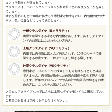
ョン（内包物）が含まれています。
クラリティは、このインクルージョンが相対的にどの程度少ないかを表し
ています。
適切な照明のもとで10倍に拡大して専門家が検査を行い、内包物の数や大
きさ、色、位置などによって決定します。
一般クラスダイヤ（I1クラリティ）
肉眼で確認できる小さな内包物があります。あまりダイヤモ
ンドの品質にはこだわらない方向き。
上級クラスダイヤ（SIクラリティ）
肉眼では内包物はほとんど発見されず、10倍のルーペで確
認できる程度です。一般クラスより輝きも増します。
純正クラスダイヤ（VSクラリティ）
専門家が10倍のルーペで検査しても内包物がほとんど確認
できません。内包物が微少なため光の屈折を遮らず輝きも増
します。近年のクロムハーツや高時計の純正品の輝きをお求
めの方は、こちらをお選びください。
クロムカスタマイズ.comではさらに上質なダイヤモンドもご用意しており
ます。
ご希望のお客様は気軽にお申し付けください。