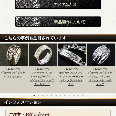
こちらの事例も注目されています
クロムハーツ
クロムハーツ
クロムハーツ
クロムハーツ
ヤ
スペーサーリング
IDダガーブレスレッ
ダガーリング ダイヤ
ダガーチャーム ダ
6mm ダガープラス
ト ファンシーチェー
パヴェカスタム＆ロ
ヤパヴェカスタ
ダイヤパヴェ エタ二
ン 8エメラルドカス
ジウムメッキコーテ
ティカスタム
タム
ィング
インフォメーション
ご注文・お問い合わせ