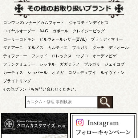
ロンワンズ/レナードカムフォート
ジャスティンデイビス
ロイヤルオーダー
A&G
ガボール
クレイジーピッグ
ローリーロドキン
ビルウォールレザー(BWL)
ブラッディマリー
ダミアーニ
エルメス
カルティエ
ブルガリ
グッチ
ディオール
ティファニー
フレッド
ロレックス
ウブロ
オーデマピゲ
フランクミュラー
シャネル
ガガミラノ
ブルガリ
ジェイコブ
カーティス
ショパール
オメガ
ロジェデュブイ
ルイヴィトン
ブライトリング
その他ブランドもお問い合わせください。