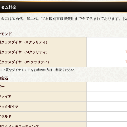
スタム料金
料金には宝石代、加工代、宝石鑑別書取得費用まで全て含まれております。お
。
ヤモンド
般クラスダイヤ （I1クラリティ）
級クラスダイヤ （SIクラリティ）
正クラスダイヤ （VSクラリティ）
に上質なダイヤモンドをお求めの方はご相談ください。
他宝石
ビー
ファイア
ラックダイヤ
メラルド
ジウムメッキコーティング