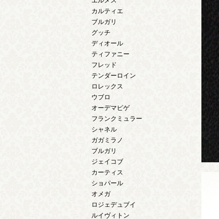
エルメス
カルティエ
ブルガリ
グッチ
ディオール
ティファニー
フレッド
テンダーロイン
ロレックス
ウブロ
オーデマピゲ
フランクミュラー
シャネル
ガガミラノ
ブルガリ
ジェイコブ
カーティス
ショパール
オメガ
ロジェデュブイ
ルイヴィトン