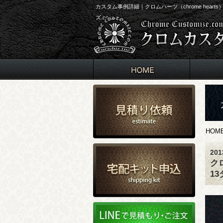
カスタム事例詳細｜クロムハーツ（chrome he
ズ.com
HOM
20
ク
1