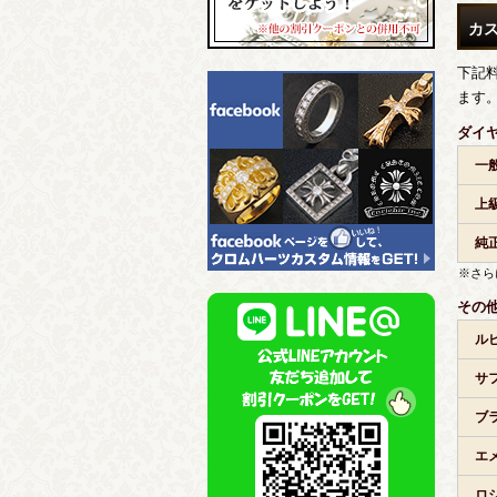
カ
下記
ます
ダイ
一
上
純
※さら
その
ル
サ
ブ
エ
ロ