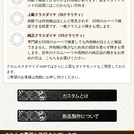
肉眼で確認できる小さな内包物があります。あまりダイヤモ
ンドの品質にはこだわらない方向き。
上級クラスダイヤ（SIクラリティ）
肉眼では内包物はほとんど発見されず、10倍のルーペで確
認できる程度です。一般クラスより輝きも増します。
純正クラスダイヤ（VSクラリティ）
専門家が10倍のルーペで検査しても内包物がほとんど確認
できません。内包物が微少なため光の屈折を遮らず輝きも増
します。近年のクロムハーツや高時計の純正品の輝きをお求
めの方は、こちらをお選びください。
クロムカスタマイズ.comではさらに上質なダイヤモンドもご用意しており
ます。
ご希望のお客様は気軽にお申し付けください。