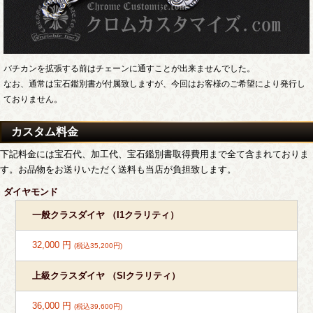
バチカンを拡張する前はチェーンに通すことが出来ませんでした。
なお、通常は宝石鑑別書が付属致しますが、今回はお客様のご希望により発行し
ておりません。
カスタム料金
下記料金には宝石代、加工代、宝石鑑別書取得費用まで全て含まれておりま
す。お品物をお送りいただく送料も当店が負担致します。
ダイヤモンド
一般クラスダイヤ （I1クラリティ）
32,000 円
(税込35,200円)
上級クラスダイヤ （SIクラリティ）
36,000 円
(税込39,600円)