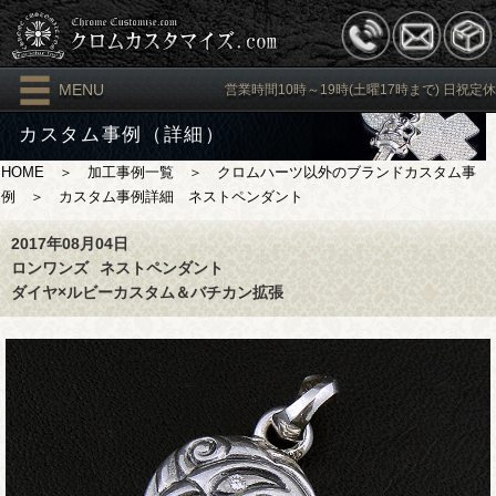
MENU
営業時間10時～19時(土曜17時まで) 日祝定休
カスタム事例（詳細）
HOME
＞
加工事例一覧
＞
クロムハーツ以外のブランドカスタム事
例
＞ カスタム事例詳細 ネストペンダント
2017年08月04日
ロンワンズ
ネストペンダント
ダイヤ×ルビーカスタム＆バチカン拡張