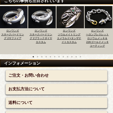
こちらの事例も注目されています
ロンワンズ
ロンワンズ
ロンワンズ
ロンワンズ
スネークバードリン
ソウルメイトリング
ヘロンブレスレット
2クレーンベルペンダ
グ 2ブラックダイヤ
エメラルド×タンザナ
ロジウムメッキ＆
ント 22Kゴールドメ
カスタム
イトカスタム
22Kゴールドメッキ
ッキコーティング
コーティング
インフォメーション
ご注文・お問い合わせ
お支払方法について
送料について