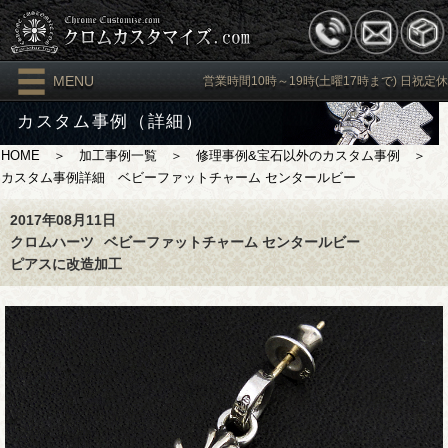
MENU
営業時間10時～19時(土曜17時まで) 日祝定休
カスタム事例（詳細）
HOME
＞
加工事例一覧
＞
修理事例&宝石以外のカスタム事例
＞
カスタム事例詳細 ベビーファットチャーム センタールビー
2017年08月11日
クロムハーツ
ベビーファットチャーム センタールビー
ピアスに改造加工