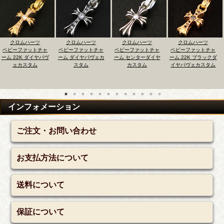
ムハーツ
クロムハーツ
クロムハーツ
クロムハーツ
クロ
ァットチャ
ベビーファットチャ
ベビーファットチャ
ベビーファットチャ
ベビーフ
K ダイヤパヴ
ーム ダイヤパヴェカ
ーム センターダイヤ
ーム 22K ブラックダ
ーム（新
スタム
スタム
カスタム
イヤパヴェカスタム
ヴェダイ
インフォメーション
ご注文・お問い合わせ
お支払方法について
送料について
保証について