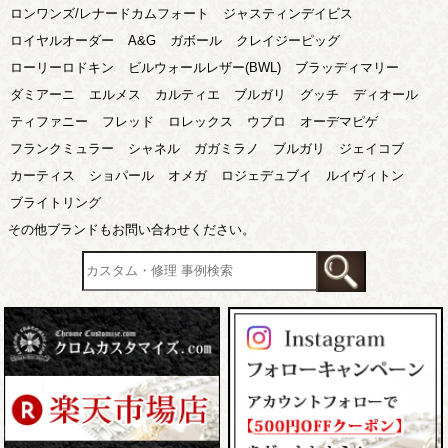
ロンワンズ/レナードカムフォート
ジャスティンデイビス
ロイヤルオーダー
A&G
ガボール
クレイジーピッグ
ローリーロドキン
ビルウォールレザー(BWL)
ブラッディマリー
ダミアーニ
エルメス
カルティエ
ブルガリ
グッチ
ディオール
ティファニー
フレッド
ロレックス
ウブロ
オーデマピゲ
フランクミュラー
シャネル
ガガミラノ
ブルガリ
ジェイコブ
カーティス
ショパール
オメガ
ロジェデュブイ
ルイヴィトン
ブライトリング
その他ブランドもお問い合わせください。