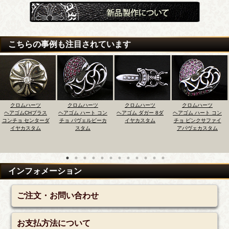
こちらの事例も注目されています
ムハーツ
クロムハーツ
クロムハーツ
クロムハーツ
クロ
CHプラス
ヘアゴム ハート コン
ヘアゴム ダガー 8ダ
ヘアゴム ハート コン
ヘアゴム 
 センターダ
チョ パヴェルビーカ
イヤカスタム
チョ ピンクサファイ
チョ ロ
カスタム
スタム
アパヴェカスタム
コー
インフォメーション
ご注文・お問い合わせ
お支払方法について