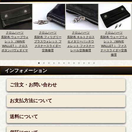
クロムハーツ
クロムハーツ
クロムハーツ
クロムハーツ
長財布 ウェーブウォ
長財布 フィリグリー
長財布 キルトクロス
長財布 ウェーブウォ
レット（WAVE
プラスウォレット フ
セメタリーパッチウ
レット（WAVE
WALLET ） クロス
ァスナースライダー
ォレット ファスナー
WALLET ） ファス
ボタンパヴェダイヤ
交換修理
レール交換修理
ナースライダー交換
修理
インフォメーション
ご注文・お問い合わせ
お支払方法について
送料について