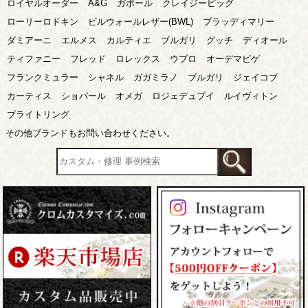
ロイヤルオーダー
A&G
ガボール
クレイジーピッグ
ローリーロドキン
ビルウォールレザー(BWL)
ブラッディマリー
ダミアーニ
エルメス
カルティエ
ブルガリ
グッチ
ディオール
ティファニー
フレッド
ロレックス
ウブロ
オーデマピゲ
フランクミュラー
シャネル
ガガミラノ
ブルガリ
ジェイコブ
カーティス
ショパール
オメガ
ロジェデュブイ
ルイヴィトン
ブライトリング
その他ブランドもお問い合わせください。