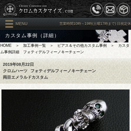
MENU
営業時間10時～19時(土曜17時まで) 日祝定休
カスタム事例（詳細）
HOME
＞
加工事例一覧
＞
ピアス＆その他カスタム事例
＞ カスタ
ム事例詳細 フォティデルフィーノキーチェーン
2019年08月22日
クロムハーツ
フォティデルフィーノキーチェーン
両目エメラルドカスタム