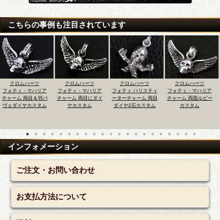
こちらの事例も注目されています
ムハーツ
クロムハーツ
クロムハーツ
クロムハーツ
クロ
・マハリア
フォティ・マハリア
フォティ ハリスティ
フォティ・マハリア
フォティ
 両目＆羽パ
チャーム 両目にダイ
ーターチャーム 両目
チャーム 両面ルビー
ノブレス
ヤカスタム
ヤカスタム
ダイヤ2石カスタム
カスタム
インフォメーション
ご注文・お問い合わせ
お支払方法について