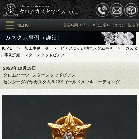
MENU
営業時間10時～19時(土曜17時まで) 日祝定休
カスタム事例（詳細）
HOME
＞
加工事例一覧
＞
ピアス＆その他カスタム事例
＞ カスタ
ム事例詳細 スタースタッドピアス
2023年10月19日
クロムハーツ
スタースタッドピアス
センターダイヤカスタム＆22Kゴールドメッキコーティング