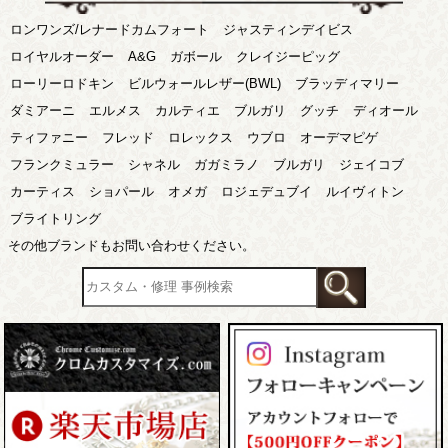
ロンワンズ/レナードカムフォート
ジャスティンデイビス
ロイヤルオーダー
A&G
ガボール
クレイジーピッグ
ローリーロドキン
ビルウォールレザー(BWL)
ブラッディマリー
ダミアーニ
エルメス
カルティエ
ブルガリ
グッチ
ディオール
ティファニー
フレッド
ロレックス
ウブロ
オーデマピゲ
フランクミュラー
シャネル
ガガミラノ
ブルガリ
ジェイコブ
カーティス
ショパール
オメガ
ロジェデュブイ
ルイヴィトン
ブライトリング
その他ブランドもお問い合わせください。