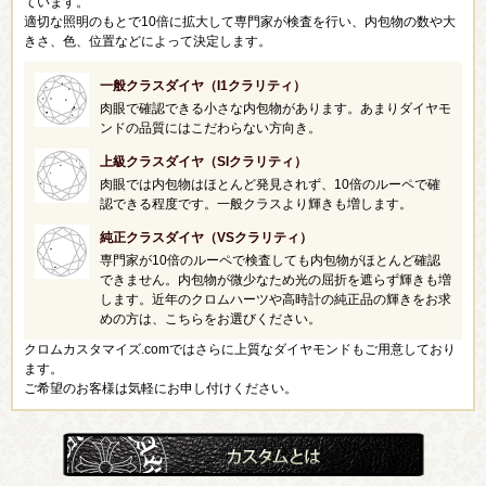
ています。
適切な照明のもとで10倍に拡大して専門家が検査を行い、内包物の数や大
きさ、色、位置などによって決定します。
一般クラスダイヤ（I1クラリティ）
肉眼で確認できる小さな内包物があります。あまりダイヤモ
ンドの品質にはこだわらない方向き。
上級クラスダイヤ（SIクラリティ）
肉眼では内包物はほとんど発見されず、10倍のルーペで確
認できる程度です。一般クラスより輝きも増します。
純正クラスダイヤ（VSクラリティ）
専門家が10倍のルーペで検査しても内包物がほとんど確認
できません。内包物が微少なため光の屈折を遮らず輝きも増
します。近年のクロムハーツや高時計の純正品の輝きをお求
めの方は、こちらをお選びください。
クロムカスタマイズ.comではさらに上質なダイヤモンドもご用意しており
ます。
ご希望のお客様は気軽にお申し付けください。