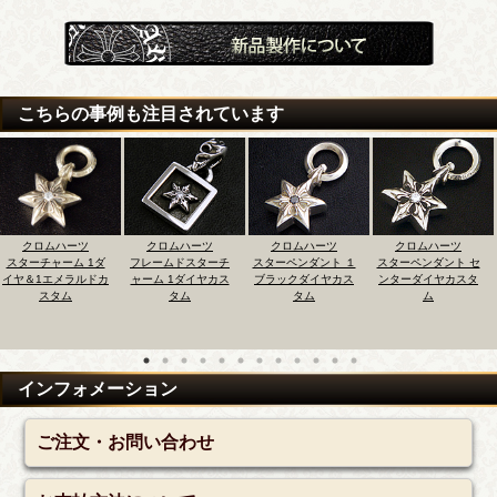
こちらの事例も注目されています
ーツ
クロムハーツ
クロムハーツ
クロムハーツ
クロムハ
ム 1ダ
フレームドスターチ
スターペンダント １
スターペンダント セ
スタースタ
ラルドカ
ャーム 1ダイヤカス
ブラックダイヤカス
ンターダイヤカスタ
ス センター
ム
タム
タム
ム
スタ
インフォメーション
ご注文・お問い合わせ