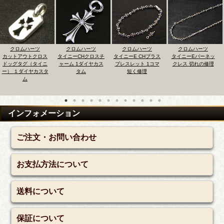
クロムハーツ
クロムハーツ
クロムハーツ
クロムハーツ
ス
タイニーCHクロスチ
タイニーE CHプラス
タイニーEバーネッ
カットアウトクロ
ニ
ャーム 1ダイヤカス
ブレスレット 1コマ
クレス 切れの修理
ドッグタグ（タイ
タ
タム
短く修理
ー） ダイヤパヴェ
スタム
インフォメーション
ご注文・お問い合わせ
お支払方法について
送料について
保証について