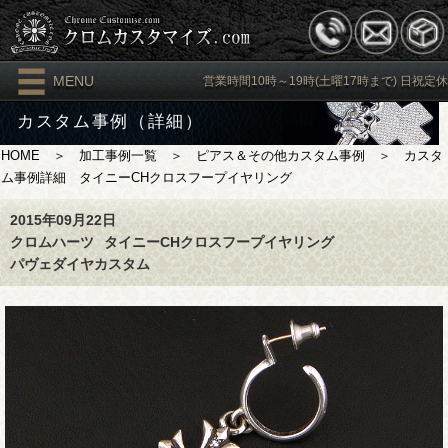
MENU
営業時間10時～19時(土曜17時まで) 日祝定休
カスタム事例（詳細）
HOME
＞
加工事例一覧
＞
ピアス＆その他カスタム事例
＞ カスタ
ム事例詳細 タイニーCHクロスフープイヤリング
2015年09月22日
クロムハーツ
タイニーCHクロスフープイヤリング
パヴェダイヤカスタム