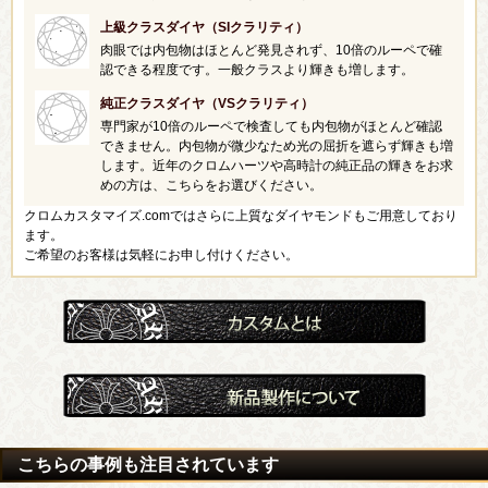
上級クラスダイヤ（SIクラリティ）
肉眼では内包物はほとんど発見されず、10倍のルーペで確
認できる程度です。一般クラスより輝きも増します。
純正クラスダイヤ（VSクラリティ）
専門家が10倍のルーペで検査しても内包物がほとんど確認
できません。内包物が微少なため光の屈折を遮らず輝きも増
します。近年のクロムハーツや高時計の純正品の輝きをお求
めの方は、こちらをお選びください。
クロムカスタマイズ.comではさらに上質なダイヤモンドもご用意しており
ます。
ご希望のお客様は気軽にお申し付けください。
こちらの事例も注目されています