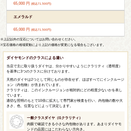
65,000 円
(税込71,500円)
エメラルド
65,000 円
(税込71,500円)
※上記以外の宝石についてはお問い合わせください。
※宝石価格の相場変動により上記の価格が変更になる場合もございます。
ダイヤモンドのクラスによる違い
当店で主に取り扱うダイヤは、分かりやすいようにクラリティ（透明度）
を基準に3つのクラスに分けております。
天然のダイヤは2つとして同じものが存在せず、ほぼすべてにインクルージ
ョン（内包物）が含まれています。
クラリティは、このインクルージョンが相対的にどの程度少ないかを表し
ています。
適切な照明のもとで10倍に拡大して専門家が検査を行い、内包物の数や大
きさ、色、位置などによって決定します。
一般クラスダイヤ（I1クラリティ）
肉眼で確認できる小さな内包物があります。あまりダイヤモ
ンドの品質にはこだわらない方向き。