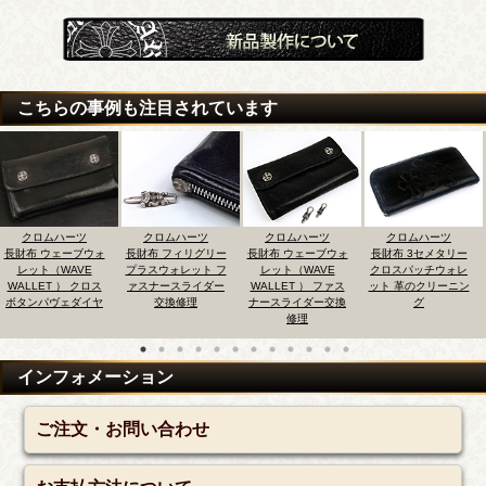
こちらの事例も注目されています
ツ
クロムハーツ
クロムハーツ
クロムハーツ
クロムハー
ブウォ
長財布 フィリグリー
長財布 ウェーブウォ
長財布 3セメタリー
長財布 ピラミ
E
プラスウォレット フ
レット（WAVE
クロスパッチウォレ
タッズウォレッ
クロス
ァスナースライダー
WALLET ） ファス
ット 革のクリーニン
タッズ磨き仕
イヤ
交換修理
ナースライダー交換
グ
修理
インフォメーション
ご注文・お問い合わせ