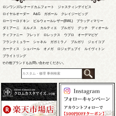
ロンワンズ/レナードカムフォート
ジャスティンデイビス
ロイヤルオーダー
A&G
ガボール
クレイジーピッグ
ローリーロドキン
ビルウォールレザー(BWL)
ブラッディマリー
ダミアーニ
エルメス
カルティエ
ブルガリ
グッチ
ディオール
ティファニー
フレッド
ロレックス
ウブロ
オーデマピゲ
フランクミュラー
シャネル
ガガミラノ
ブルガリ
ジェイコブ
カーティス
ショパール
オメガ
ロジェデュブイ
ルイヴィトン
ブライトリング
その他ブランドもお問い合わせください。