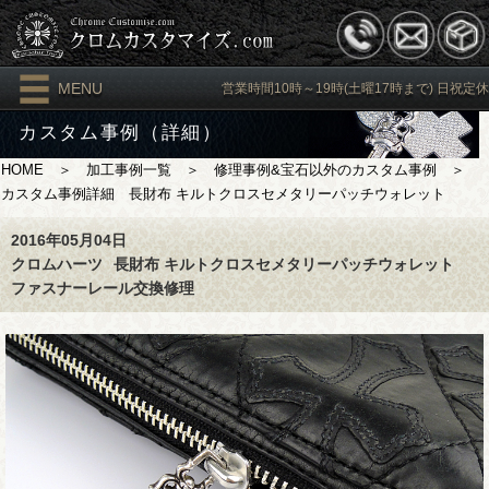
MENU
営業時間10時～19時(土曜17時まで) 日祝定休
カスタム事例（詳細）
HOME
＞
加工事例一覧
＞
修理事例&宝石以外のカスタム事例
＞
カスタム事例詳細 長財布 キルトクロスセメタリーパッチウォレット
2016年05月04日
クロムハーツ
長財布 キルトクロスセメタリーパッチウォレット
ファスナーレール交換修理