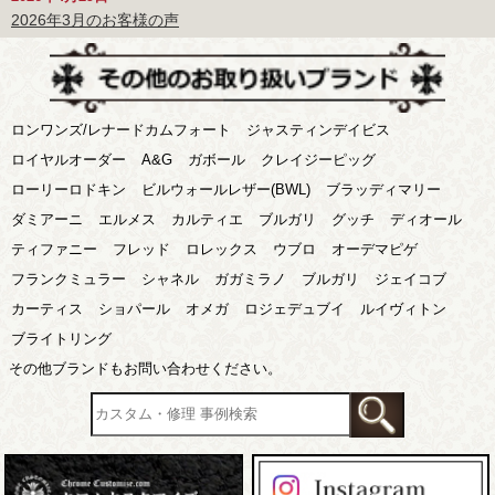
2026年3月のお客様の声
ロンワンズ/レナードカムフォート
ジャスティンデイビス
ロイヤルオーダー
A&G
ガボール
クレイジーピッグ
ローリーロドキン
ビルウォールレザー(BWL)
ブラッディマリー
ダミアーニ
エルメス
カルティエ
ブルガリ
グッチ
ディオール
ティファニー
フレッド
ロレックス
ウブロ
オーデマピゲ
フランクミュラー
シャネル
ガガミラノ
ブルガリ
ジェイコブ
カーティス
ショパール
オメガ
ロジェデュブイ
ルイヴィトン
ブライトリング
その他ブランドもお問い合わせください。