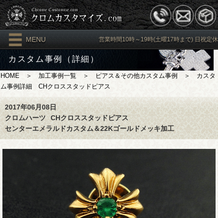
MENU
営業時間10時～19時(土曜17時まで) 日祝定休
カスタム事例（詳細）
HOME
＞
加工事例一覧
＞
ピアス＆その他カスタム事例
＞ カスタ
ム事例詳細 CHクロススタッドピアス
2017年06月08日
クロムハーツ
CHクロススタッドピアス
センターエメラルドカスタム＆22Kゴールドメッキ加工