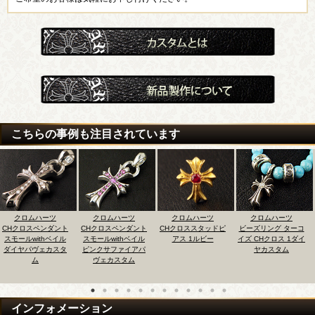
こちらの事例も注目されています
クロムハーツ
クロムハーツ
クロムハーツ
クロムハーツ
ト
CHクロスペンダント
CHクロススタッドピ
ビーズリング ターコ
タイニーCHクロス
ル
スモールwithベイル
アス 1ルビー
イズ CHクロス 1ダイ
ャーム 1ダイヤカ
タ
ピンクサファイアパ
ヤカスタム
タム
ヴェカスタム
インフォメーション