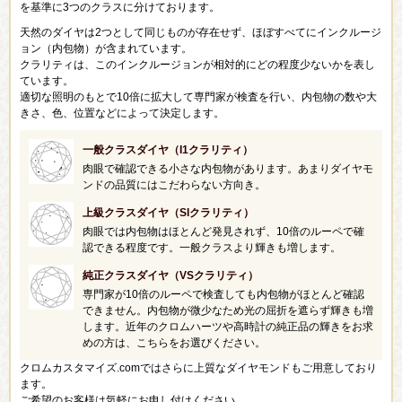
を基準に3つのクラスに分けております。
天然のダイヤは2つとして同じものが存在せず、ほぼすべてにインクルージ
ョン（内包物）が含まれています。
クラリティは、このインクルージョンが相対的にどの程度少ないかを表し
ています。
適切な照明のもとで10倍に拡大して専門家が検査を行い、内包物の数や大
きさ、色、位置などによって決定します。
一般クラスダイヤ（I1クラリティ）
肉眼で確認できる小さな内包物があります。あまりダイヤモ
ンドの品質にはこだわらない方向き。
上級クラスダイヤ（SIクラリティ）
肉眼では内包物はほとんど発見されず、10倍のルーペで確
認できる程度です。一般クラスより輝きも増します。
純正クラスダイヤ（VSクラリティ）
専門家が10倍のルーペで検査しても内包物がほとんど確認
できません。内包物が微少なため光の屈折を遮らず輝きも増
します。近年のクロムハーツや高時計の純正品の輝きをお求
めの方は、こちらをお選びください。
クロムカスタマイズ.comではさらに上質なダイヤモンドもご用意しており
ます。
ご希望のお客様は気軽にお申し付けください。