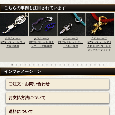
こちらの事例も注目されています
クロムハーツ
クロムハーツ
クロムハーツ
クロムハーツ
KZブレスレット フッ
KZブレスレット サテ
KZブレスレット チャ
KZブレスレット CH
ク変形修復
ンコード交換修理
ーム折れ修理
クロス 22Kゴールド
メッキコーティング
インフォメーション
ご注文・お問い合わせ
お支払方法について
送料について