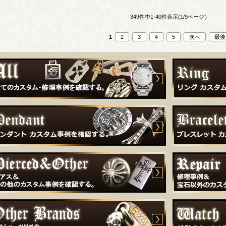
349件中1-40件表示(1/9ページ）
1
2
3
4
5
次へ
最後