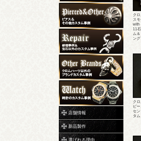
クロ
スモ
wit
11
ム＆
ング
クロ
ピー
セン
店舗情報
タム
新品製作
選ばれる理由