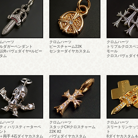
ムハーツ
クロムハーツ
クロムハーツ
ルダガーペンダント
ピースチャーム22K
トリプルクロスペ
以外パヴェダイヤ×ルビー
センターダイヤカスタム
モール
タム
クロスパヴェダイ
ムハーツ
クロムハーツ
クロムハーツ
ティ ハリスティーターペ
スタックCHクロスチャーム
スリートリンケッ
ント
22K #2
ト
＋両手 4石ダイヤカスタム
パヴェダイヤカスタム
8ダイヤカスタム＆