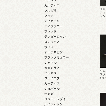
エルメス
カルティエ
クロ
ブルガリ
フィ
グッチ
セン
ディオール
ティファニー
フレッド
テンダーロイン
ロレックス
ウブロ
オーデマピゲ
フランクミュラー
シャネル
ガガミラノ
クロ
ブルガリ
スタ
6ダ
ジェイコブ
カーティス
ショパール
オメガ
ロジェデュブイ
ルイヴィトン