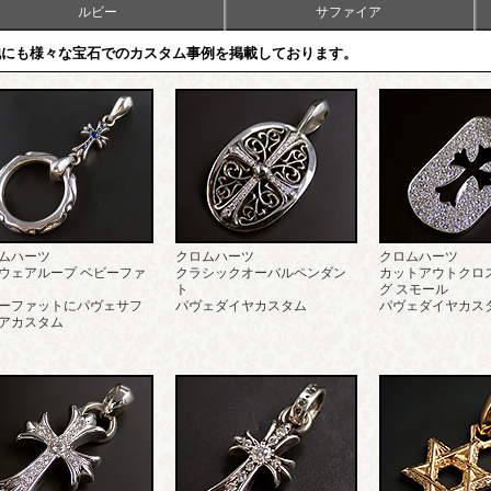
ルビー
サファイア
他にも様々な宝石でのカスタム事例を掲載しております。
ムハーツ
クロムハーツ
クロムハーツ
ウェアループ ベビーファ
クラシックオーバルペンダン
カットアウトクロ
ト
グ スモール
ーファットにパヴェサフ
パヴェダイヤカスタム
パヴェダイヤカス
アカスタム