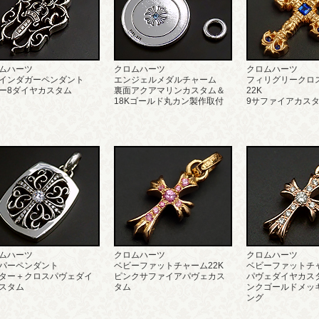
ムハーツ
クロムハーツ
クロムハーツ
インダガーペンダント
エンジェルメダルチャーム
フィリグリークロ
ー8ダイヤカスタム
裏面アクアマリンカスタム＆
22K
18Kゴールド丸カン製作取付
9サファイアカス
ムハーツ
クロムハーツ
クロムハーツ
パーペンダント
ベビーファットチャーム22K
ベビーファットチ
ター＋クロスパヴェダイ
ピンクサファイアパヴェカス
パヴェダイヤカスタ
スタム
タム
ンクゴールドメッ
ング