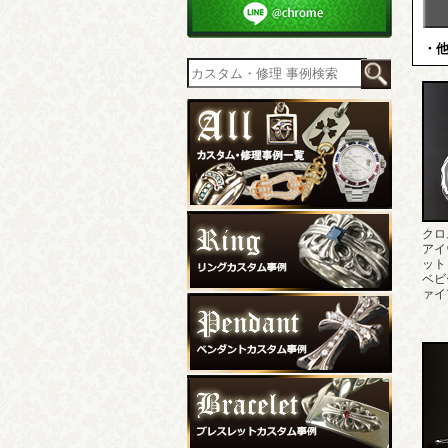
・
クロ
アイ
ット
ベビ
ァイ