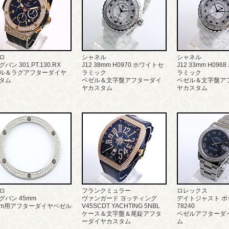
ロ
シャネル
シャネル
バン 301.PT.130.RX
J12 38mm H0970 ホワイトセ
J12 33mm H09
ル＆ラグアフターダイヤ
ラミック
ラミック
タム
ベゼル＆文字盤アフターダイ
ベゼル＆文字盤ア
ヤカスタム
ヤカスタム
ロ
フランクミュラー
ロレックス
グバン 45mm
ヴァンガード ヨッティング
デイトジャスト ボ
mm用アフターダイヤベゼル
V45SCDT YACHTING 5NBL
78240
ケース＆文字盤＆尾錠アフタ
ベゼルアフターダ
ーダイヤカスタム
ム