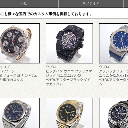
ルビー
サファイア
他にも様々な宝石でのカスタム事例を掲載しております。
イコブ
ウブロ
ウブロ
イムゾーン
ビッグバン ウニコ ブラックマ
クラシックフュー
＆リューズ回りにパヴェ
ジック 411.CI.1170.RX
ニウム 541.NX.717
ヤ追加カスタム
ベゼルアフターブラックダイ
ベゼルアフターダ
ヤカスタム
ム