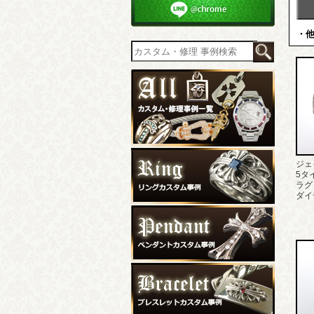
・
ジェ
5タ
ラグ
ダイ