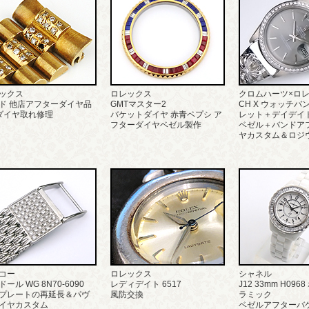
ックス
ロレックス
クロムハーツ×ロ
ド 他店アフターダイヤ品
GMTマスター2
CH X ウォッチバ
ダイヤ取れ修理
バケットダイヤ 赤青ペプシ ア
レット＋デイデイト
フターダイヤベゼル製作
ベゼル＋バンドア
ヤカスタム＆ロジ
コー
ロレックス
シャネル
ール WG 8N70-6090
レディデイト 6517
J12 33mm H09
プレートの再延長＆パヴ
風防交換
ラミック
イヤカスタム
ベゼルアフターバ