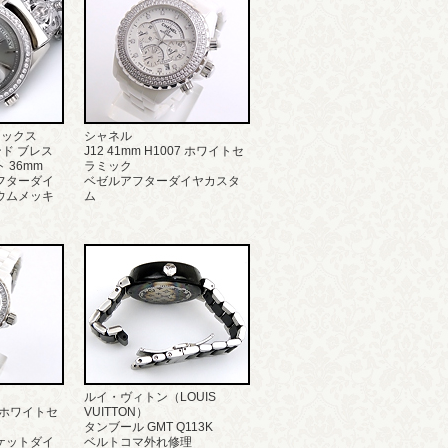
レックス
シャネル
ンド ブレス
J12 41mm H1007 ホワイトセ
 36mm
ラミック
フターダイ
ベゼルアフターダイヤカスタ
ウムメッキ
ム
ルイ・ヴィトン（LOUIS
68 ホワイトセ
VUITTON）
タンブール GMT Q113K
ケットダイ
ベルトコマ外れ修理