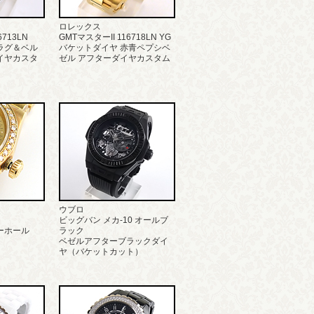
ロレックス
713LN
GMTマスターII 116718LN YG
ラグ＆ベル
バケットダイヤ 赤青ペプシベ
イヤカスタ
ゼル アフターダイヤカスタム
ウブロ
ビッグバン メカ-10 オールブ
ーホール
ラック
ベゼルアフターブラックダイ
ヤ（バケットカット）