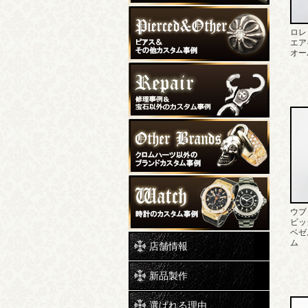
ロレ
エア
オー
ウブ
ビッグ
ベゼ
ム
店舗情報
新品製作
選ばれる理由