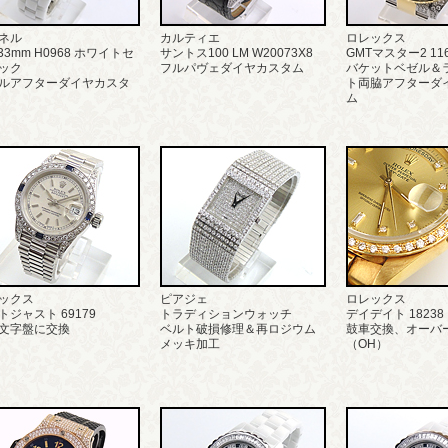
ネル
カルティエ
ロレックス
 33mm H0968 ホワイトセ
サントス100 LM W20073X8
GMTマスター2 116
ック
フルパヴェダイヤカスタム
バケットベゼル＆
ルアフターダイヤカスタ
ト両脇アフターダ
ム
ックス
ピアジェ
ロレックス
トジャスト 69179
トラディションウォッチ
デイデイト 18238
文字盤に交換
ベルト破損修理＆再ロジウム
鼓車交換、オーバ
メッキ加工
（OH）