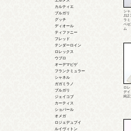
エルメス
カルティエ
シャ
ブルガリ
J12
グッチ
ラミ
ベゼ
ディオール
ム
ティファニー
フレッド
テンダーロイン
ロレックス
ウブロ
オーデマピゲ
フランクミュラー
シャネル
ガガミラノ
ロレ
ブルガリ
デイ
純正
ジェイコブ
カーティス
ショパール
オメガ
ロジェデュブイ
ルイヴィトン