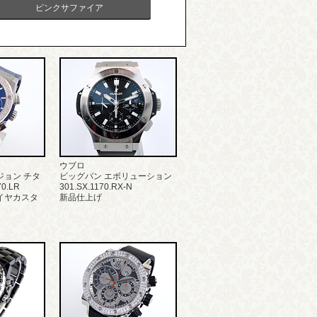
ピンクサファイア
ウブロ
ジョン チタ
ビッグバン エボリューション
0.LR
301.SX.1170.RX-N
イヤカスタ
新品仕上げ