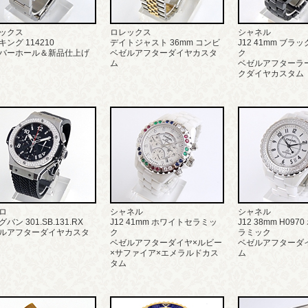
ックス
ロレックス
シャネル
キング 114210
デイトジャスト 36mm コンビ
J12 41mm ブラ
バーホール＆新品仕上げ
ベゼルアフターダイヤカスタ
ク
ム
ベゼルアフターラ
クダイヤカスタム
ロ
シャネル
シャネル
バン 301.SB.131.RX
J12 41mm ホワイトセラミッ
J12 38mm H09
ルアフターダイヤカスタ
ク
ラミック
ベゼルアフターダイヤ×ルビー
ベゼルアフターダ
×サファイア×エメラルドカス
ム
タム