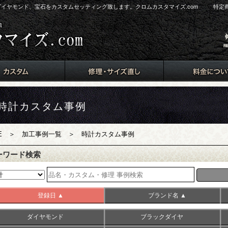
s）にダイヤモンド、宝石をカスタムセッティング致します。クロムカスタマイズ.com
特定
時計カスタム事例
E
＞
加工事例一覧
＞ 時計カスタム事例
ーワード検索
登録日 ▲
ブランド名 ▲
ダイヤモンド
ブラックダイヤ