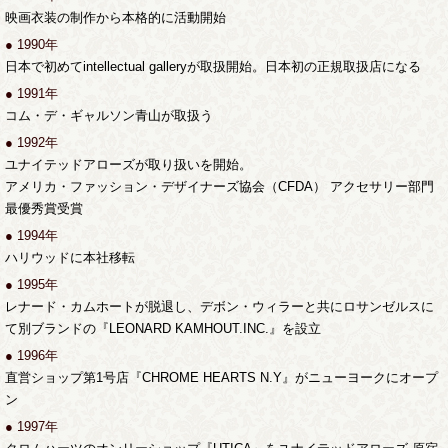
映画衣装の制作から本格的に活動開始
● 1990年
日本で初めてintellectual galleryが取扱開始。日本初の正規取扱店になる
● 1991年
コム・デ・ギャルソン青山が取扱う
● 1992年
ユナイテッドアローズが取り扱いを開始。
アメリカ・ファッション・デザイナーズ協会（CFDA） アクセサリー部門
最優秀賞受賞
● 1994年
ハリウッドに本社移転
● 1995年
レナード・カムホートが脱退し、デボン・ウィラーと共にロサンゼルスに
て別ブランドの『LEONARD KAMHOUT.INC.』を設立
● 1996年
直営ショップ第1号店『CHROME HEARTS N.Y』がニューヨークにオープ
ン
● 1997年