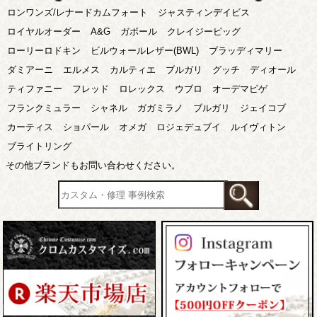
ロンワンズ/レナードカムフォート
ジャスティンデイビス
ロイヤルオーダー
A&G
ガボール
クレイジーピッグ
ローリーロドキン
ビルウォールレザー(BWL)
ブラッディマリー
ダミアーニ
エルメス
カルティエ
ブルガリ
グッチ
ディオール
ティファニー
フレッド
ロレックス
ウブロ
オーデマピゲ
フランクミュラー
シャネル
ガガミラノ
ブルガリ
ジェイコブ
カーティス
ショパール
オメガ
ロジェデュブイ
ルイヴィトン
ブライトリング
その他ブランドもお問い合わせください。