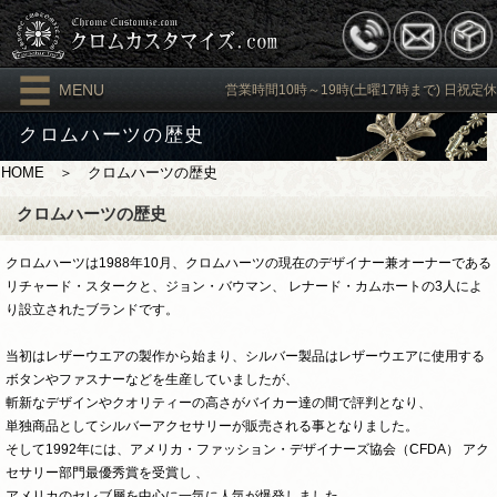
MENU
営業時間10時～19時(土曜17時まで) 日祝定休
クロムハーツの歴史
HOME
＞ クロムハーツの歴史
クロムハーツの歴史
クロムハーツは1988年10月、クロムハーツの現在のデザイナー兼オーナーである
リチャード・スタークと、ジョン・バウマン、 レナード・カムホートの3人によ
り設立されたブランドです。
当初はレザーウエアの製作から始まり、シルバー製品はレザーウエアに使用する
ボタンやファスナーなどを生産していましたが、
斬新なデザインやクオリティーの高さがバイカー達の間で評判となり、
単独商品としてシルバーアクセサリーが販売される事となりました。
そして1992年には、アメリカ・ファッション・デザイナーズ協会（CFDA） アク
セサリー部門最優秀賞を受賞し 、
アメリカのセレブ層を中心に一気に人気が爆発しました。