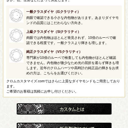
きさ、色、位置などによって決定します。
一般クラスダイヤ（I1クラリティ）
肉眼で確認できる小さな内包物があります。あまりダイヤモ
ンドの品質にはこだわらない方向き。
上級クラスダイヤ（SIクラリティ）
肉眼では内包物はほとんど発見されず、10倍のルーペで確
認できる程度です。一般クラスより輝きも増します。
純正クラスダイヤ（VSクラリティ）
専門家が10倍のルーペで検査しても内包物がほとんど確認
できません。内包物が微少なため光の屈折を遮らず輝きも増
します。近年のクロムハーツや高時計の純正品の輝きをお求
めの方は、こちらをお選びください。
クロムカスタマイズ.comではさらに上質なダイヤモンドもご用意しており
ます。
ご希望のお客様は気軽にお申し付けください。