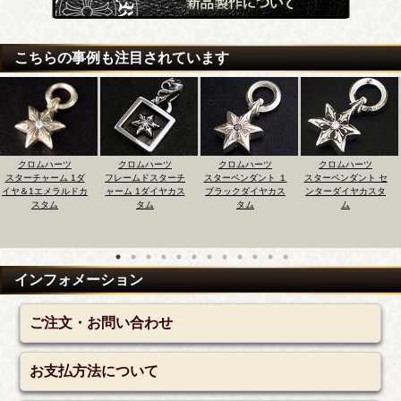
こちらの事例も注目されています
ツ
クロムハーツ
クロムハーツ
クロムハーツ
クロムハー
 1ダ
フレームドスターチ
スターペンダント １
スターペンダント セ
スタースタッ
ルドカ
ャーム 1ダイヤカス
ブラックダイヤカス
ンターダイヤカスタ
ス センターダ
タム
タム
ム
スタム
インフォメーション
ご注文・お問い合わせ
お支払方法について