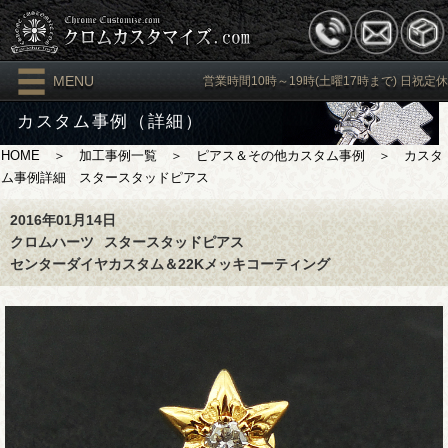
MENU
営業時間10時～19時(土曜17時まで) 日祝定休
カスタム事例（詳細）
HOME
＞
加工事例一覧
＞
ピアス＆その他カスタム事例
＞ カスタ
ム事例詳細 スタースタッドピアス
2016年01月14日
クロムハーツ
スタースタッドピアス
センターダイヤカスタム＆22Kメッキコーティング