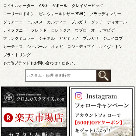
ロイヤルオーダー
A&G
ガボール
クレイジーピッグ
ローリーロドキン
ビルウォールレザー(BWL)
ブラッディマリー
ダミアーニ
エルメス
カルティエ
ブルガリ
グッチ
ディオール
ティファニー
フレッド
ロレックス
ウブロ
オーデマピゲ
フランクミュラー
シャネル
ガガミラノ
ブルガリ
ジェイコブ
カーティス
ショパール
オメガ
ロジェデュブイ
ルイヴィトン
ブライトリング
その他ブランドもお問い合わせください。