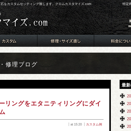
ド、宝石をカスタムセッティング致します。クロムカスタマイズ.com
特定
ム・修理ブログ
最新
2
ーリングをエタニティリングにダイ
2
ム
2
2
at 15:20
カスタム例
2