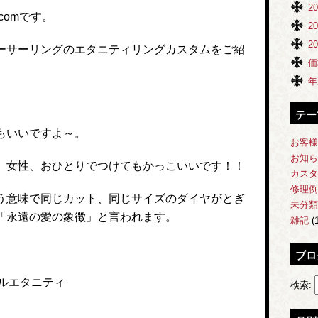
2
comです。
2
2
ーサーリングのエタニティリングカスタムをご紹
価
年
テー
もいいですよ～。
お客様
お知ら
、女性、おひとりでつけてもかっこいいです！！
カスタ
修理例
う意味で同じカット、同じサイズのダイヤがとぎ
未分類
「永遠の愛の象徴」と言われます。
雑記
(1
ブロ
ルエタニティ
検索: