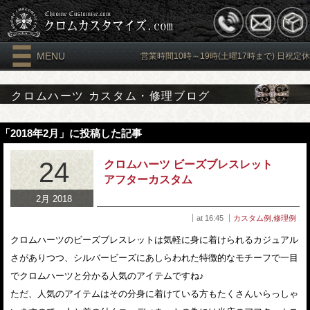
MENU
営業時間10時～19時(土曜17時まで) 日祝定休
クロムハーツ カスタム・修理ブログ
「2018年2月」に投稿した記事
24
クロムハーツ ビーズブレスレット
アフターカスタム
2月 2018
at 16:45
カスタム例
,
修理例
クロムハーツのビーズブレスレットは気軽に身に着けられるカジュアル
さがありつつ、シルバービーズにあしらわれた特徴的なモチーフで一目
でクロムハーツと分かる人気のアイテムですね♪
ただ、人気のアイテムはその分身に着けている方もたくさんいらっしゃ