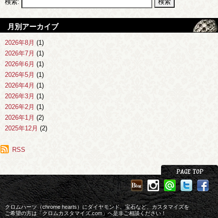
検索:
月別アーカイブ
2026年8月
(1)
2026年7月
(1)
2026年6月
(1)
2026年5月
(1)
2026年4月
(1)
2026年3月
(1)
2026年2月
(1)
2026年1月
(2)
2025年12月
(2)
2025年11月
(1)
2025年10月
RSS
(1)
2025年9月
(1)
2025年8月
(2)
2025年7月
(1)
2025年6月
(3)
2025年4月
(1)
クロムハーツ（chrome hearts）にダイヤモンド、宝石など、カスタマイズを
2025年3月
ご希望の方は「クロムカスタマイズ.com」へ是非ご相談ください！
(1)