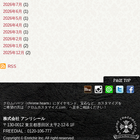
2026年7月
(1)
2026年6月
(1)
2026年5月
(1)
2026年4月
(1)
2026年3月
(1)
2026年2月
(1)
2026年1月
(2)
2025年12月
(2)
2025年11月
(1)
2025年10月
RSS
(1)
2025年9月
(1)
2025年8月
(2)
2025年7月
(1)
2025年6月
(3)
2025年4月
(1)
クロムハーツ（chrome hearts）にダイヤモンド、宝石など、カスタマイズを
2025年3月
ご希望の方は「クロムカスタマイズ.com」へ是非ご相談ください！
(1)
2025年2月
(1)
株式会社 アンリシール
2025年1月
(1)
〒130-0012 東京都墨田区太平2-12-6 1F
2024年12月
(2)
FREEDIAL：0120-106-777
2024年11月
(1)
Copyright © Enrichir Inc. All right reserved.