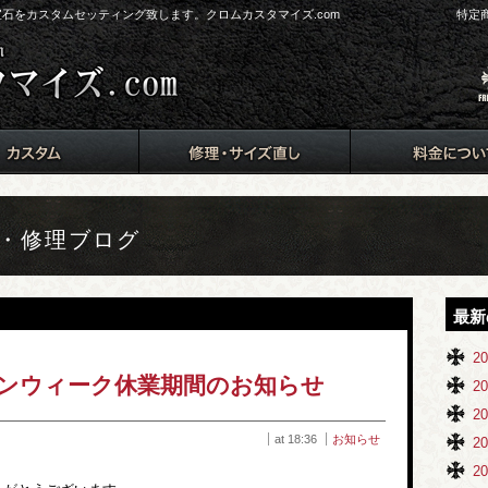
ド、宝石をカスタムセッティング致します。クロムカスタマイズ.com
特定
ム・修理ブログ
最新
2
ンウィーク休業期間のお知らせ
2
2
at 18:36
お知らせ
2
2