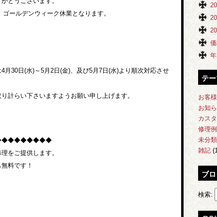
りがとうございます。
2
中、ゴールデンウィーク休業となります。
2
2
価
年
30日(水)～5月2日(金)、及び5月7日(水)より順次対応させ
テー
取り計らい下さいますようお願い申し上げます。
お客様
お知ら
カスタ
修理例
未分類
◆◆◆◆◆◆◆◆◆
雑記
(1
修理をご提供します。
も無料です！
ブロ
検索: