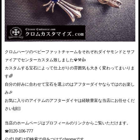
クロムハーツのベビーファットチャームをそれぞれダイヤモンドとサフ
ァイアでセンターカスタム致しました💎⚒👍
カスタムする宝石によって仕上がりの雰囲気も大きく変わってまいりま
す🌈
自分の好みに合わせて宝石を選ぶのはアフターダイヤならではのお楽し
み🎉
お気に入りのアイテムのアフターダイヤは経験豊富な当店にお任せくだ
さい🙌🏻
当店のホームページはプロフィールのリンクからご覧いただけます。
☎︎0120-106-777
公式LINEはID検索で@をつけてchromeです。