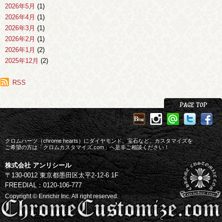
2026年5月
(1)
2026年4月
(1)
2026年3月
(1)
2026年2月
(1)
2026年1月
(2)
2025年12月
(2)
2025年11月
(1)
2025年10月
RSS
(1)
2025年9月
(1)
2025年8月
(2)
2025年7月
(1)
2025年6月
(3)
2025年4月
(1)
クロムハーツ（chrome hearts）にダイヤモンド、宝石など、カスタマイズを
2025年3月
ご希望の方は「クロムカスタマイズ.com」へ是非ご相談ください！
(1)
2025年2月
(1)
株式会社 アンリシール
2025年1月
(1)
〒130-0012 東京都墨田区太平2-12-6 1F
2024年12月
(2)
FREEDIAL：0120-106-777
2024年11月
(1)
Copyright © Enrichir Inc. All right reserved.
2024年10月
(2)
2024年8月
(3)