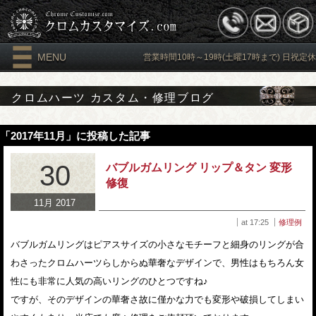
MENU
営業時間10時～19時(土曜17時まで) 日祝定休
クロムハーツ カスタム・修理ブログ
「2017年11月」に投稿した記事
30
バブルガムリング リップ＆タン 変形
修復
11月 2017
at 17:25
修理例
バブルガムリングはピアスサイズの小さなモチーフと細身のリングが合
わさったクロムハーツらしからぬ華奢なデザインで、男性はもちろん女
性にも非常に人気の高いリングのひとつですね♪
ですが、そのデザインの華奢さ故に僅かな力でも変形や破損してしまい