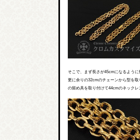
そこで、まず長さが45cmになるよう
更に余りの32cmのチェーンから型を取
の留め具を取り付けて44cmのネック