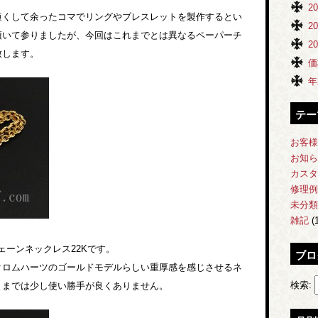
2
短くして余ったコマでリングやブレスレットを製作するとい
2
頂いて参りましたが、今回はこれまでとは異なるペーパーチ
2
致します。
価
年
テー
お客様
お知ら
カスタ
修理例
未分類
雑記
(1
ェーンネックレス22Kです。
ブロ
クロムハーツのゴールドモデルらしい重厚感を感じさせるネ
検索:
ままでは少し使い勝手が良くありません。