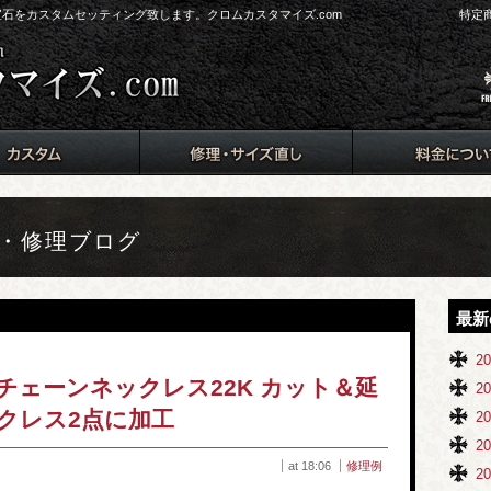
ド、宝石をカスタムセッティング致します。クロムカスタマイズ.com
特定
ム・修理ブログ
最新
2
チェーンネックレス22K カット＆延
2
クレス2点に加工
2
2
at 18:06
修理例
2